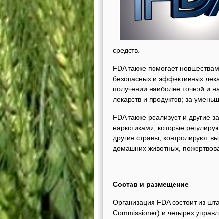
средств.
FDA также помогает новшествам
безопасных и эффективных лека
получении наиболее точной и н
лекарств и продуктов; за умень
FDA также реализует и другие з
наркотиками, которые регулирую
другие страны, контролируют в
домашних животных, пожертвова
Состав и размещение
Организация FDA состоит из штаб
Commissioner) и четырех управ