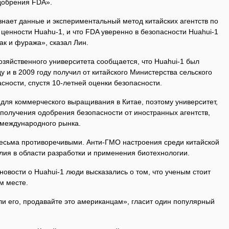
добрения FDA».
изнает данные и экспериментальный метод китайских агентств по
ценности Huahu-1, и что FDA уверенно в безопасности Huahui-1
так и фуража», сказал Лин.
озяйственного университета сообщается, что Huahui-1 был
у и в 2009 году получил от китайского Министерства сельского
сности, спустя 10-летней оценки безопасности.
для коммерческого выращивания в Китае, поэтому университет,
 получения одобрения безопасности от иностранных агентств,
 международного рынка.
весьма противоречивыми. Анти-ГМО настроения среди китайской
лия в области разработки и применения биотехнологии.
новости о Huahui-1 люди высказались о том, что ученым стоит
м месте.
и его, продавайте это американцам», гласит один популярный