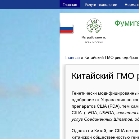
Главная
Услуги технологии
Нормат
Фумига
Мы работаем по
всей России
Главная
» Китайский ГМО рис одобре
Китайский ГМО 
Генетически модифицированный 
одобрение от Управления по ко
препаратов США (FDA), тем сам
США. (
, FDA, USFDA, является
услуг Соединенных Штатов, о
Однако ни Китай, ни США не од
китайской общественностью ген