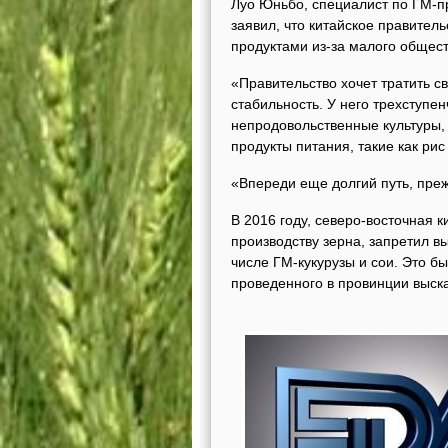
Луо Юньбо, специалист по ГМ-п
заявил, что китайское правител
продуктами из-за малого общес
«Правительство хочет тратить с
стабильность. У него трехступе
непродовольственные культуры,
продукты питания, такие как рис
«Впереди еще долгий путь, пре
В 2016 году, северо-восточная 
производству зерна, запретил 
числе ГМ-кукурузы и сои. Это бы
проведенного в провинции выска