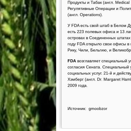
Продукты и Табак (англ. Medical
Регулятивные Операции и Политик
(англ. Operations).
У FDA есть свой штаб в Белом Ду
есть 223 полевых офиса и 13 ла
островах в Соединенных штатах (а
году FDA открыло свои офисы в 
Рику, Чили, Бельгию, и Великоб
FDA
возглавляет специальный у
согласия Сената. Специальный
социальных услуг. 21-й и дейс
Хэмберг (англ. Dr. Margaret H
2009 года.
Источник: gmoobzor