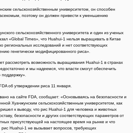
унским сельскохозяйственным университетом, он способен
асекомым, поэтому он должен привести к уменьшению
нского сельскохозяйственного университета и один из ученых
азал «Global Times», что Huahui-1 нельзя выращивать в Китае
ено региональных исследований и нет соответствующих
ению генетически модифицированного риса».
жет рассмотреть возможность выращивания Huahui-1 в странах
недостаточно и мы надеемся, что власти смогут обеспечить
 поддержку».
FDA об утверждении риса 11 января.
вано на сайте FDA, сообщает: «Основываясь на безопасности и
енной Хуачжунским сельскохозяйственным университетом, как
ришел к выводу, что рис Huahui-1 для человека и животных
оставу, безопасности и других соответствующих параметров от
тных присутствующей на настоящее время на рынке и что
рис Huahui-1 не вызывает вопросов, требующих