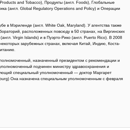
 Products and Tobacco), Продукты (англ. Foods), Глобальные
а (англ. Global Regulatory Operations and Policy) и Операции
бе в Мэриленде (англ. White Oak, Maryland). У агентства также
бораторий, расположенных повсюду в 50 странах, на Виргинских
нгл. Virgin Islands) и в Пуэрто-Рико (англ. Puerto Rico). В 2008
некоторых зарубежных странах, включая Китай, Индию, Коста-
ританию.
полномоченный, назначенный президентом с рекомендации и
 уполномоченный подчинен министру здравоохранения и
твующий специальный уполномоченный — доктор Маргарет
amburg) Она назначена специальным уполномоченным с февраля