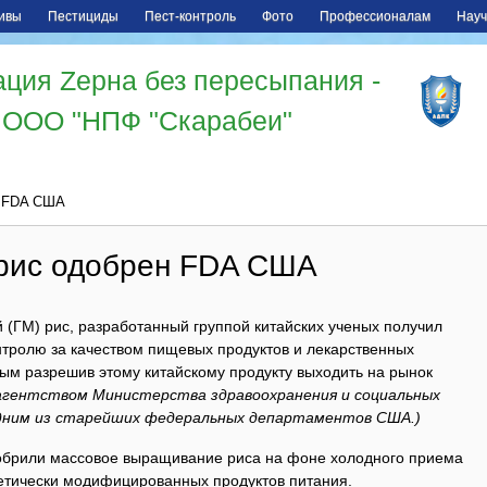
ивы
Пестициды
Пест-контроль
Фото
Профессионалам
Науч
ция Zерна без пересыпания -
ООО "НПФ "Скарабеи"
н FDA США
рис одобрен FDA США
(ГМ) рис, разработанный группой китайских ученых получил
нтролю за качеством пищевых продуктов и лекарственных
ым разрешив этому китайскому продукту выходить на рынок
 агентством Министерства здравоохранения и социальных
дним из старейших федеральных департаментов США.)
обрили массовое выращивание риса на фоне холодного приема
етически модифицированных продуктов питания.