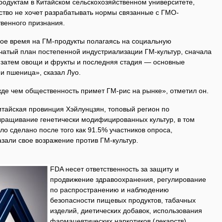
родуктам в Китайском сельскохозяйственном университете,
ьство не хочет разрабатывать нормы связанные с ГМО-
твенного признания.
вое время на ГМ-продукты полагаясь на социальную
нчатый план постепенной индустриализации ГМ-культур, сначала
 затем овощи и фрукты и последняя стадия — основные
 и пшеница», сказал Луо.
жде чем общественность примет ГМ-рис на рынке», отметил он.
китайская провинция Хэйлунцзян, топовый регион по
выращивание генетически модифицированных культур, в том
ло сделано после того как 91.5% участников опроса,
зали свое возражение против ГМ-культур.
FDA несет ответственность за защиту и
продвижение здравоохранения, регулирование
по распространению и наблюдению
безопасности пищевых продуктов, табачных
изделий, диетических добавок, использования
фармацевтических наркотиков (лекарств),