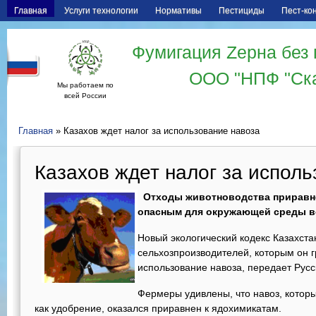
Главная
Услуги технологии
Нормативы
Пестициды
Пест-ко
Фумигация Zерна без 
ООО "НПФ "Ск
Мы работаем по
всей России
Главная
» Казахов ждет налог за использование навоза
Казахов ждет налог за испол
Отходы животноводства приравне
опасным для окружающей среды 
Новый экологический кодекс Казахста
сельхозпроизводителей, которым он 
использование навоза, передает Русс
Фермеры удивлены, что навоз, которы
как удобрение, оказался приравнен к ядохимикатам.