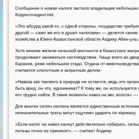
Сообщение о новом налоге застало владельцев небольших
Корреспондент.net.
«Это абсурд какой-то, с одной стороны, государство требуе
другой — само же его и душит налогами» — делится свои
хозяйства в Южно-Казахстанской области Алдияр Абен-улы.
Хотя многие жители сельской местности в Казахстане жалу
продолжают заниматься скотоводством. Чаще всего во двор
баранов, реже небольшое стадо. Отдача от животноводства
считается хлопотным и затратным делом.
«Навоза как такового в природе не остается, ведь это орган
быть вред, он что, ядохимикат? К тому же, он используется
его трудно найти. В такие моменты навоз на вес золота» 
Для многих селян скотина является единственным источни
незначительные траты могут ощутимо ударить по карману.
«Если налог на навоз начнут действительно собирать, сель
пользы точно не принесет», — считает Алдияр.