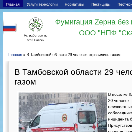
Главная
Услуги технологии
Нормативы
Пестициды
Пест-ко
Фумигация Zерна без 
ООО "НПФ "Ск
Мы работаем по
всей России
Главная
» В Тамбовской области 29 человек отравились газом
В Тамбовской области 29 чел
газом
В поселке К
20 человек,
неизвестны
собеседника
инцидента б
Присутствов
очередь, ра