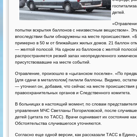
госпитализа
детей.
«Отравлени
попытки вскрытия баллонов с неизвестным веществом». Эти
впоследствии были обнаружены на месте происшествия. «Б
примерно в 50 м от ближайших жилых домов. 21 баллон от
— желтой полосой. На одном из баллонов с желтой полосой 
распространяется резкий запах неопределенного химическ
присутствовавшие на месте событий.
Отравление, произошло в «цыганском поселке».​ «По пред
[для сдачи в металлолом] пилили баллоны. Видимо, остатки
— уточнил он, добавив, что сейчас на месте происшествия
правоохранительных органов и Следственного комитета.
В больницах в настоящий момент, по словам представител
управления МЧС Светланы Погориловской, после случившег
детей (цитата по ТАСС). Врачи оценивают их состояние как 
Обстоятельства случившегося уточняются.
Согласно еще одной версии, как рассказали ТАСС в Едино-