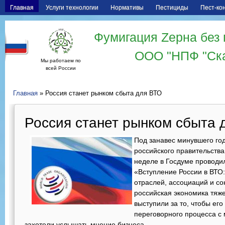
Главная
Услуги технологии
Нормативы
Пестициды
Пест-ко
Фумигация Zерна без 
ООО "НПФ "Ск
Мы работаем по
всей России
Главная
» Россия станет рынком сбыта для ВТО
Россия станет рынком сбыта 
Под занавес минувшего год
российского правительств
неделе в Госдуме проводил
«Вступление России в ВТО:
отраслей, ассоциаций и со
российская экономика тяже
выступили за то, чтобы ег
переговорного процесса с
захотели услышать мнение бизнеса.