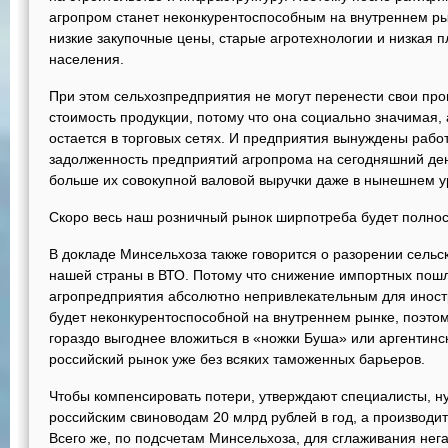
агропром станет неконкурентоспособным на внутреннем ры
низкие закупочные цены, старые агротехнологии и низкая 
населения.
При этом сельхозпредприятия не могут перенести свои пр
стоимость продукции, потому что она социально значимая,
остается в торговых сетях. И предприятия вынуждены работа
задолженность предприятий агропрома на сегодняшний день
больше их совокупной валовой выручки даже в нынешнем у
Скоро весь наш розничный рынок ширпотреба будет полно
В докладе Минсельхоза также говорится о разорении сельск
нашей страны в ВТО. Потому что снижение импортных пошл
агропредприятия абсолютно непривлекательным для иност
будет неконкурентоспособной на внутреннем рынке, поэто
гораздо выгоднее вложиться в «ножки Буша» или аргентинск
российский рынок уже без всяких таможенных барьеров.
Чтобы компенсировать потери, утверждают специалисты, н
российским свиноводам 20 млрд рублей в год, а производи
Всего же, по подсчетам Минсельхоза, для сглаживания нега