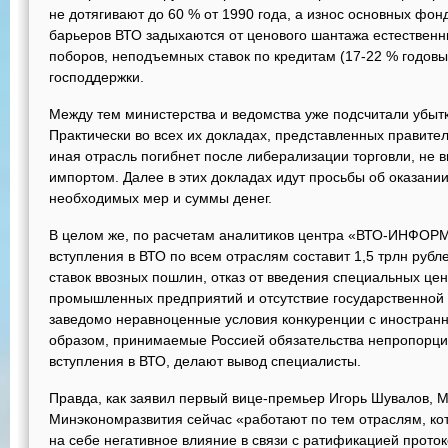
не дотягивают до 60 % от 1990 года, а износ основных фон
барьеров ВТО задыхаются от ценового шантажа естествен
поборов, неподъемных ставок по кредитам (17-22 % годовы
господдержки.
Между тем министерства и ведомства уже подсчитали убытк
Практически во всех их докладах, представленных правитель
иная отрасль погибнет после либерализации торговли, не 
импортом. Далее в этих докладах идут просьбы об оказан
необходимых мер и суммы денег.
В целом же, по расчетам аналитиков центра «ВТО-ИНФОРМ
вступления в ВТО по всем отраслям составит 1,5 трлн руб
ставок ввозных пошлин, отказ от введения специальных це
промышленных предприятий и отсутствие государственной п
заведомо неравноценные условия конкуренции с иностран
образом, принимаемые Россией обязательства непропорц
вступления в ВТО, делают вывод специалисты.
Правда, как заявил первый вице-премьер Игорь Шувалов, 
Минэкономразвития сейчас «работают по тем отраслям, ко
на себе негативное влияние в связи с ратификацией прото