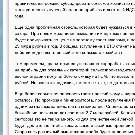
правительство должно субсидировать сельское хозяйство н
год и установить нулевой налог на прибыль и льготный НДС
года.
Еще одна проблемная отрасль, которая будет нуждаться в 
сахара. При новом механизме взимания импортных пошлин
будет проигрывать по цене импортному тростниковому, и 
25 млрд рублей в год. В общем, вступление в ВТО станет 
действия» для всего российского сельского хозяйства.
Тем временем, правительство уже начало «прорабатывать» 
на прибыль для отдельных категорий сельхозпроизводителей
весной аграрии получат 30%-ю скидку на ГСМ, что позволи
рублей. Но все эти «подачки», вместе взятые, не дотягива
Еще более серьезная опасность грозит российскому «ширпот
осталось. По прогнозам Минпромторга, после вступления Ро
одним из главных кандидатов на вымирание. Специалисты п
ближайшие несколько лет составят 2,7 млрд рублей. Конеч
сектором это не так уж много, но для отечественной легко
будет достаточно, чтобы текстильные и швейные предприят
Скоро весь розничный рынок ширпотреба будет полностью 