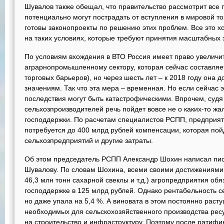
Шувалов также обещал, что правительство рассмотрит все 
потенциально могут пострадать от вступления в мировой тор
готовы законопроекты по решению этих проблем. Все это хо
на таких условиях, которые требуют принятия масштабных
По условиям вхождения в ВТО Россия имеет право увеличи
аграрнопромышленному сектору, которая сейчас составляет
торговых барьеров), но через шесть лет – к 2018 году она 
значениям. Так что эта мера – временная. Но если сейчас э
последствия могут быть катастрофическими. Впрочем, судя
сельхозпроизводителей речь пойдет вовсе не о каких-то ж
господдержки. По расчетам специалистов РСПП, предприя
потребуется до 400 млрд рублей компенсации, которая пой
сельхозпредприятий и другие затраты.
Об этом председатель РСПП Александр Шохин написал пи
Шувалову. По словам Шохина, всеми своими достижениями в
46,3 млн тонн сахарной свеклы и т.д.) агропредприятия обя
господдержке в 125 млрд рублей. Однако рентабельность с
но даже упала на 5,4 %. А виновата в этом постоянно раст
необходимых для сельскохозяйственного производства рес
на строительство и инфраструктуру. Поэтому после ратифи