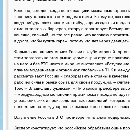
Конечно, сегодня, когда почти все цивилизованные страны 
«поприсутствовать» в нем рядом с ними. К тому же, как гов
когда-нибудь тоже начнем что-нибудь производить и продав
отмена торговых барьеров, которую гарантирует Всемирная
конечно, сильный, но это все равно, что человеку потратит
в долги, чтобы купить гараж, потому что лет через двадцать
Формальное «присутствие» России в клубе мировой торговли
этом торговать на этом рынке кроме сырья стране практич
на него и без ВТО никто в мире не выставляет. «Вступлени
планам модернизации экономики: глобальные ТНК и межд
рассматривают Россию и слаборазвитые страны в качестве 
рабочей силы и рынка сбыта для своей продукции, – счита
Траст» Владислав Жуковский. – Ни о каком трансфере высо
– международные монополии практически никогда не идут 
управленческих и производственных технологий, которые 
положения на международных рынках и позволяют извлека
Вступление России в ВТО противоречит планам модерниза
Эксперт констатирует, что российские обрабатывающие пр