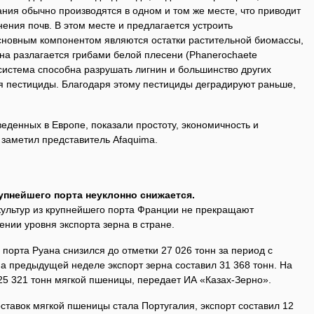
ния обычно производятся в одном и том же месте, что приводит
нения почв. В этом месте и предлагается устроить
основным компонентом являются остатки растительной биомассы,
на разлагается грибами белой плесени (Phanerochaete
система способна разрушать лигнин и большинство других
я пестициды. Благодаря этому пестициды деградируют раньше,
еденных в Европе, показали простоту, экономичность и
- заметил представитель Afaquima.
упнейшего порта неуклонно снижается.
культур из крупнейшего порта Франции не прекращают
ении уровня экспорта зерна в стране.
 порта Руана снизился до отметки 27 026 тонн за период с
а предыдущей неделе экспорт зерна составил 31 368 тонн. На
 25 321 тонн мягкой пшеницы, передает ИА «Казах-Зерно».
тавок мягкой пшеницы стала Португалия, экспорт составил 12