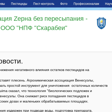
ивы
Пестициды
Пест-контроль
Фото
Профессионалам
Науч
ция Zерна без пересыпания -
ООО "НПФ "Скарабеи"
вости.
нижения негативного влияния остатков пестицидов на
ставят плесень. Агрохимическая ассоциация Венесуэлы,
вать простой инструмент для уничтожения остаточных количеств
uima сказал, что технология "биологических подложек и
Венесуэлы. Она снижает риск попадания пестицидов в
соких дозах и маленьких обрабатываемых площадях.
ния издержек при подводе воды, подготовка препарата,