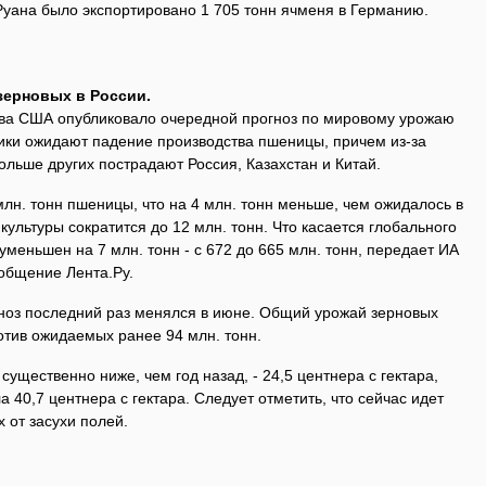
Руана было экспортировано 1 705 тонн ячменя в Германию.
зерновых в России.
тва США опубликовало очередной прогноз по мировому урожаю
ики ожидают падение производства пшеницы, причем из-за
больше других пострадают Россия, Казахстан и Китай.
млн. тонн пшеницы, что на 4 млн. тонн меньше, чем ожидалось в
 культуры сократится до 12 млн. тонн. Что касается глобального
уменьшен на 7 млн. тонн - с 672 до 665 млн. тонн, передает ИА
ообщение Лента.Ру.
ноз последний раз менялся в июне. Общий урожай зерновых
ротив ожидаемых ранее 94 млн. тонн.
существенно ниже, чем год назад, - 24,5 центнера с гектара,
ла 40,7 центнера с гектара. Следует отметить, что сейчас идет
 от засухи полей.