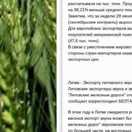
рассчитывали на тыс. тонн. Пр
на 38,21% меньше среднего пок
Заметим, что за неделю 28 июн
(сентябрьские контракты) выросл
Для европейских экспортеров ва
покупателей американской пшени
(47,6 тыс. тонн).
В связи с ужесточением мирового
стороны стран-импортеров ока
экспортных цен.
Литва - Экспорту литовского зе
Литовские экспортеры зерна и з
"Литовские железные дороги" от
сообщает корреспондент БЕЛТА
В этом году в Литве ожидается 
вагонов экспорт зерна может бы
железных дорог" зерновозов пол
по большей части, на восточны