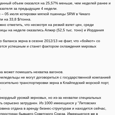
оданный объем оказался на 25,57% меньше, чем неделей ранее и
азателя за предыдущие 4 недели.
я – 05 июля котировки мягкой пшеницы SRW в Чикаго
и на 33,8 $/тонна.
жно отметить, что несмотря на резкий взлет цен, среди
цы на неделе оказались Алжир (52,5 тыс. тонн) и Иордания
 баланса зерна в сезоне 2012/13 не факт, что «бойкот» со
жется успешным и станет фактором охлаждения мировых
рна может помешать нехватка вагонов.
емледельцы не могут договориться с государственной компанией
носительно транспортировки зерна в Клайпедский морской порт,
.
рекордный урожай зерновых, но из-за нехватки специальных
ть серьезно затруднен. Из 1000 имеющихся у "Литовских
овина отдана в аренду бизнес-структурам и находится сейчас,
х просторах бывшего Советского Союза. Имеющегося же в