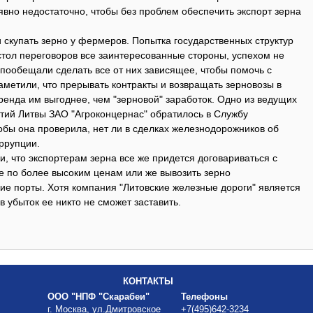
явно недостаточно, чтобы без проблем обеспечить экспорт зерна
и скупать зерно у фермеров. Попытка государственных структур
стол переговоров все заинтересованные стороны, успехом не
пообещали сделать все от них зависящее, чтобы помочь с
заметили, что прерывать контракты и возвращать зерновозы в
ренда им выгоднее, чем "зерновой" заработок. Одно из ведущих
тий Литвы ЗАО "Агроконцернас" обратилось в Службу
обы она проверила, нет ли в сделках железнодорожников об
ррупции.
, что экспортерам зерна все же придется договариваться с
е по более высоким ценам или же вывозить зерно
ие порты. Хотя компания "Литовские железные дороги" является
в убыток ее никто не сможет заставить.
КОНТАКТЫ
ООО "НПФ "Скарабеи"
Телефоны
г. Москва, ул.Дмитровское
+7(495)642-3234