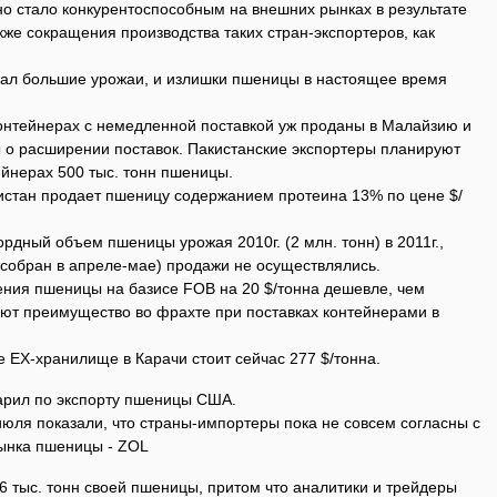
но стало конкурентоспособным на внешних рынках в результате
кже сокращения производства таких стран-экспортеров, как
рал большие урожаи, и излишки пшеницы в настоящее время
нтейнерах с немедленной поставкой уж проданы в Малайзию и
 о расширении поставок. Пакистанские экспортеры планируют
ейнерах 500 тыс. тонн пшеницы.
стан продает пшеницу содержанием протеина 13% по цене $/
ордный объем пшеницы урожая 2010г. (2 млн. тонн) в 2011г.,
 (собран в апреле-мае) продажи не осуществлялись.
ния пшеницы на базисе FOB на 20 $/тонна дешевле, чем
еют преимущество во фрахте при поставках контейнерами в
 EX-хранилище в Карачи стоит сейчас 277 $/тонна.
арил по экспорту пшеницы США.
июля показали, что страны-импортеры пока не совсем согласны с
ынка пшеницы - ZOL
 тыс. тонн своей пшеницы, притом что аналитики и трейдеры