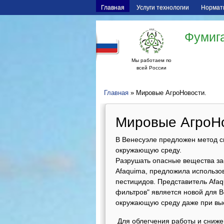
Главная
Услуги технологии
Нормат
Фумига
Мы работаем по
всей России
Главная
» Мировые АгроНовости.
Мировые АгроНо
В Венесуэле предложен метод с
окружающую среду.
Разрушать опасные вещества за
Afaquima, предложила использо
пестицидов. Представитель Afaq
фильтров" является новой для 
окружающую среду даже при вы
Для облегчения работы и сниже