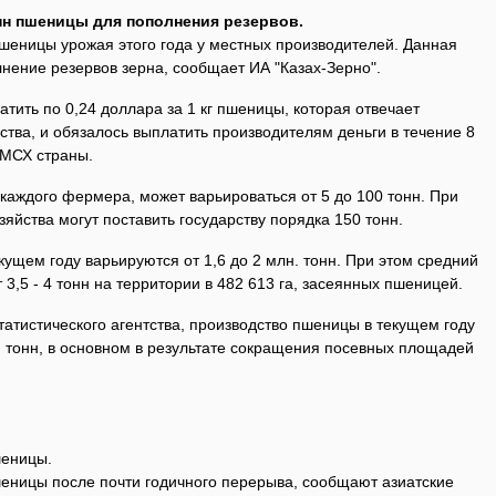
нн пшеницы для пополнения резервов.
пшеницы урожая этого года у местных производителей. Данная
нение резервов зерна, сообщает ИА "Казах-Зерно".
атить по 0,24 доллара за 1 кг пшеницы, которая отвечает
тва, и обязалось выплатить производителям деньги в течение 8
 МСХ страны.
каждого фермера, может варьироваться от 5 до 100 тонн. При
яйства могут поставить государству порядка 150 тонн.
кущем году варьируются от 1,6 до 2 млн. тонн. При этом средний
3,5 - 4 тонн на территории в 482 613 га, засеянных пшеницей.
атистического агентства, производство пшеницы в текущем году
н. тонн, в основном в результате сокращения посевных площадей
шеницы.
шеницы после почти годичного перерыва, сообщают азиатские