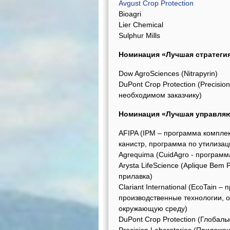
Avgust Crop Protection
Bioagri
Lier Chemical
Sulphur Mills
Номинация «Лучшая стратеги
Dow AgroSciences (Nitrapyrin)
DuPont Crop Protection (Precisi
необходимом заказчику)
Номинация «Лучшая управля
AFIPA (IPM – программа компле
канистр, программа по утилиза
Agrequima (CuidAgro - програм
Arysta LifeScience (Aplique Be
прилавка)
Clariant International (EcoTain 
производственные технологии, 
окружающую среду)
DuPont Crop Protection (Глобал