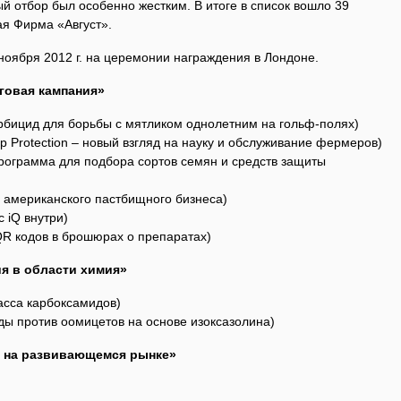
й отбор был особенно жестким. В итоге в список вошло 39
ая Фирма «Август».
ноября 2012 г. на церемонии награждения в Лондоне.
говая кампания»
 гербицид для борьбы с мятликом однолетним на гольф-полях)
 Crop Protection – новый взгляд на науку и обслуживание фермеров)
программа для подбора сортов семян и средств защиты
 американского пастбищного бизнеса)
с iQ внутри)
QR кодов в брошюрах о препаратах)
я в области химия»
асса карбоксамидов)
иды против оомицетов на основе изоксазолина)
 на развивающемся рынке»