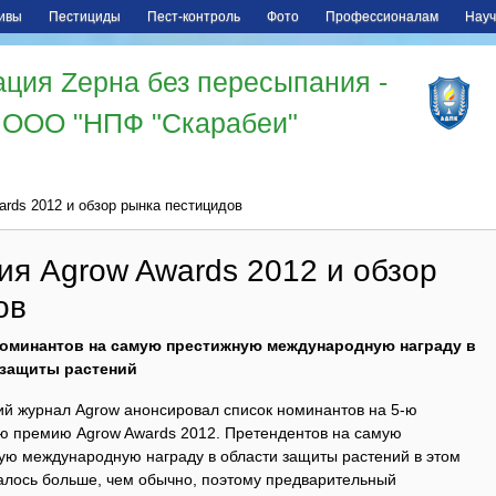
ивы
Пестициды
Пест-контроль
Фото
Профессионалам
Науч
ция Zерна без пересыпания -
ООО "НПФ "Скарабеи"
rds 2012 и обзор рынка пестицидов
ия Agrow Awards 2012 и обзор
ов
номинантов на самую престижную международную награду в
 защиты растений
ий журнал Agrow анонсировал список номинантов на 5-ю
ю премию Agrow Awards 2012. Претендентов на самую
ую международную награду в области защиты растений в этом
залось больше, чем обычно, поэтому предварительный