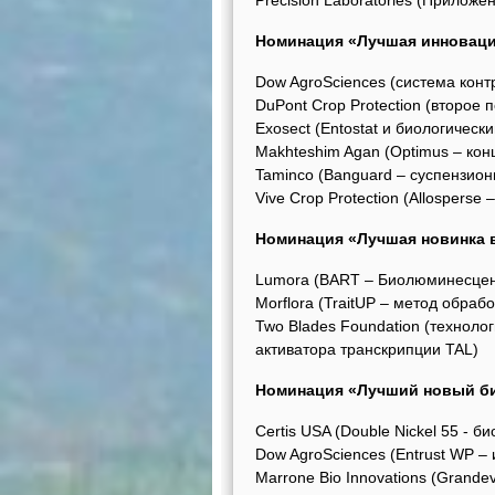
Precision Laboratories (Прилож
Номинация «Лучшая инноваци
Dow AgroSciences (система контр
DuPont Crop Protection (второе
Exosect (Entostat и биологическ
Makhteshim Agan (Optimus – кон
Taminco (Banguard – суспензион
Vive Crop Protection (Allosperse
Номинация «Лучшая новинка 
Lumora (BART – Биолюминесцен
Morflora (TraitUP – метод обраб
Two Blades Foundation (технол
активатора транскрипции TAL)
Номинация «Лучший новый б
Certis USA (Double Nickel 55 - б
Dow AgroSciences (Entrust WP –
Marrone Bio Innovations (Grande