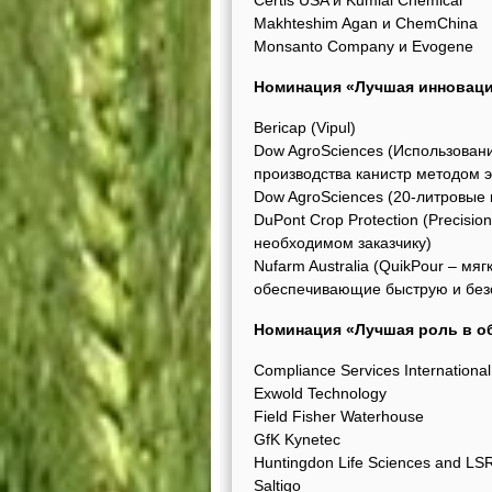
Certis USA и Kumiai Chemical
Makhteshim Agan и ChemChina
Monsanto Company и Evogene
Номинация «Лучшая инноваци
Bericap (Vipul)
Dow AgroSciences (Использован
производства канистр методом э
Dow AgroSciences (20-литровые
DuPont Crop Protection (Precisi
необходимом заказчику)
Nufarm Australia (QuikPour – мя
обеспечивающие быструю и безо
Номинация «Лучшая роль в о
Compliance Services International
Exwold Technology
Field Fisher Waterhouse
GfK Kynetec
Huntingdon Life Sciences and LSR
Saltigo