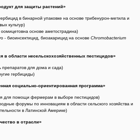
одукт для защиты растений»
гербицид в бинарной упаковке на основе трибенурон-метила и
ых культур)
в оомицетовна основе аметострадина)
evo - биоинсектицид, биоакарицид на основе
Chromobacterium
я в области несельскохозяйственных пестицидов»
 препаратов для дома и сада)
ругие гербициды)
нная социально-ориентированная программа»
ация для помощи фермерам в выборе пестицидов)
ародные форумы по инновациям в области сельского хозяйства и
ельности в Латинской Америке)
чество в отрасли»