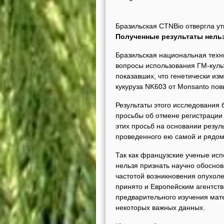
Бразильская CTNBio отвергла у
Полученные результаты нельз
Бразильская национальная техн
вопросы использования ГМ-культ
показавших, что генетически из
кукуруза NK603 от Monsanto пов
Результаты этого исследования 
просьбы об отмене регистрации
этих просьб на основании резул
проведенного ею самой и рядом
Так как французские ученые исп
нельзя признать научно обосно
частотой возникновения опухол
принято и Европейским агентст
предварительного изучения мат
некоторых важных данных.