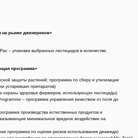
я на рынке дженериков»
onPac – упаковка выбранных пестицидов в количестве,
ющая программа»
ксной защиты растений; программа по сбору и утилизации
ции устаревших препаратов)
ма охраны здоровья фермеров, использующих пестициды)
m Programme – программа управления качеством от поля до
– программа производства естественных продуктов и
оказывающие минимальное вредное воздействие на
ьная программа по оценки рисков использования диамида)