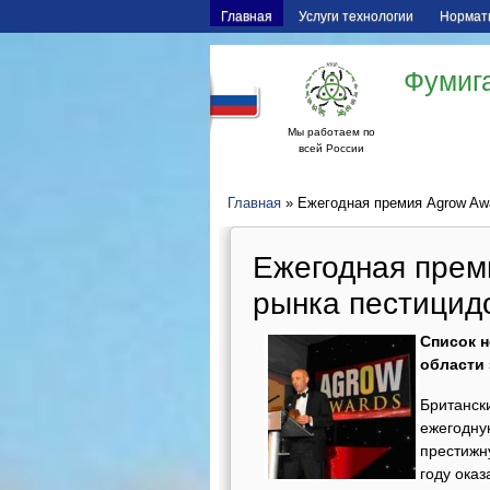
Главная
Услуги технологии
Нормат
Фумига
Мы работаем по
всей России
Главная
» Ежегодная премия Agrow Awa
Ежегодная прем
рынка пестицид
Список 
области
Британск
ежегодну
престижн
году ока