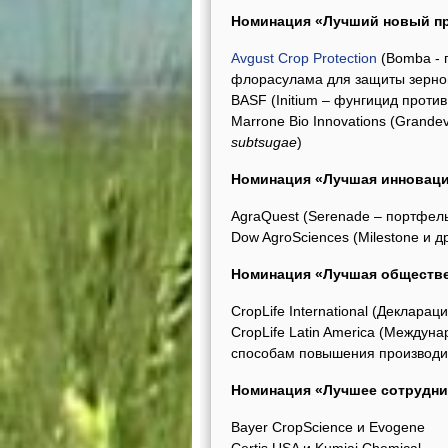
Номинация «Лучший новый пр
Avgust Crop Protection
(Bomba - 
флорасулама для защиты зернов
BASF (Initium – фунгицид проти
Marrone Bio Innovations (Grand
subtsugae
)
Номинация «Лучшая инноваци
AgraQuest (Serenade – портфель
Dow AgroSciences (Milestone и д
Номинация «Лучшая обществе
CropLife International (Деклар
CropLife Latin America (Междун
способам повышения производит
Номинация «Лучшее сотрудни
Bayer CropScience и Evogene