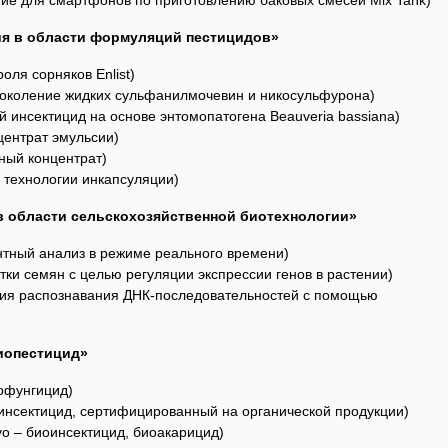
ение для смартфонов по приготовлению баковых смесей Mix Tank)
я в области формуляций пестицидов»
оля сорняков Enlist)
 поколение жидких сульфанилмочевин и никосульфурона)
ий инсектицид на основе энтомопатогена Beauveria bassiana)
центрат эмульсии)
ный концентрат)
 – технологии инкапсуляции)
в области сельскохозяйственной биотехнологии»
тный анализ в режиме реального времени)
отки семян с целью регуляции экспрессии генов в растении)
огия распознавания ДНК-последовательностей с помощью
иопестицид»
иофунгицид)
 инсектицид, сертифицированный на органической продукции)
vo – биоинсектицид, биоакарицид)