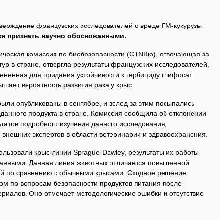
тверждение французских исследователей о вреде ГМ-кукурузы
я признать научно обоснованными.
ическая комиссия по биобезопасности (CTNBio), отвечающая за
ур в стране, отвергла результаты французских исследователей,
мененная для придания устойчивости к гербициду глифосат
ышает вероятность развития рака у крыс.
были опубликованы в сентябре, и вслед за этим посыпались
 данного продукта в стране. Комиссия сообщила об отклонении
ьтатов подробного изучения данного исследования,
 внешних экспертов в области ветеринарии и здравоохранения.
ользовали крыс линии Sprague-Dawley, результаты их работы
ванными. Данная линия животных отличается повышенной
ей по сравнению с обычными крысами. Сходное решение
вом по вопросам безопасности продуктов питания после
ериалов. Оно отмечает методологические ошибки и отсутствие