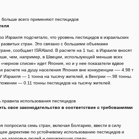
е больше всего применяют пестицидов
теля
о Израиля подсчитало, что уровень пестицидов в израильских
развитых стран. Это связано с большими объемами
ране, сообщает ISRAland. В расчете на 1 тыс. в Израиле вносят
 выше, чем, например, в Швеции, использующей меньше всех
 «черном списке» идет Япония, но и у нее показатели вдвое
ри расчете на душу населения Япония вне конкуренции —- 4.98 т
У Израиля — 1 тонна на тысячу жителей, в Венгрии —.98 тонны.
ложении — 0.11 тонны пестицидов на тысячу жителей.
 правила использования пестицидов
ить свое законодательство в соответствие с требованиями
я попросила семь стран, включая Болгарию, ввести в силу
ющее директиве по устойчивому использованию пестицидов и
 на здоровье людей и окружающую среду.