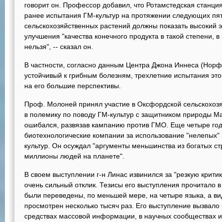
говорит он. Профессор добавил, что Ротамстедская станц
ранее испытания ГМ-культур на протяжении следующих пя
сельскохозяйственных растений должны показать высокий 
улучшения "качества конечного продукта в такой степени, в 
нельзя", -- сказал он.
В частности, согласно данным Центра Джона Иннеса (Норф
устойчивый к грибным болезням, трехлетние испытания эт
на его большие перспективы.
Проф. Молоней принял участие в Оксфордской сельскохозя
в полемику по поводу ГМ-культур с защитником природы Ма
ошибался, развязав кампанию против ГМО. Еще четыре год
биотехнологические компании за использование "нелепых" 
культур. Он осуждал "аргументы меньшинства из богатых с
миллионы людей на планете".
В своем выступлении г-н Линас извинился за "резкую критик
очень сильный отклик. Тезисы его выступления прочитало в
были переведены, по меньшей мере, на четыре языка, а ви
просмотрен несколько тысяч раз. Его выступление вызвало
средствах массовой информации, в научных сообществах и