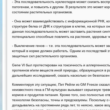
- Эта последовательность нуклеотидов может снизить восп
патогенам, и повысить к другим. В результате это может к
состоянии растительных организмов.
- Она может взаимодействовать с информационной РНК, к
структуре белка от ДНК к структурам в клетке, на которых он
данная последовательность может заставить растения синт
потенциально способные повлиять на растения, здоровье ч
- Выключение генов -- т.е. эта последовательность может за
который в норме должен работать. Одним из последствий э
защитных сил растительного организма.
Gene VI был протестирован на токсичность и аллергенност
протеинов и/или веществ иной природы, образующихся в ра
дальнейших исследований, сказать насколько он безопасен
Комментируя эту ситуацию, Пит Рейли из GM Freeze сказал
неизвестного гена в ГМ-культурах вызывает серьезную трев
кормов и продуктов питания. Кроме того, оно полностью отв
технологии безопасны, точны и предсказуемы. Поскольку о
догадывались на протяжении ряда лет, то неясно, какое воз