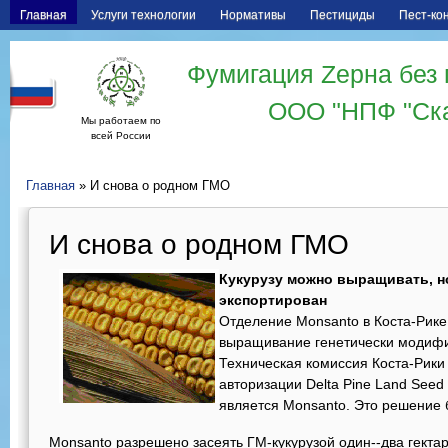
Главная
Услуги технологии
Нормативы
Пестициды
Пест-ко
Фумигация Zерна без 
ООО "НПФ "Ск
Мы работаем по
всей России
Главная
» И снова о родном ГМО
И снова о родном ГМО
Кукурузу можно выращивать, н
экспортирован
Отделение Monsanto в Коста-Рик
выращивание генетически модифиц
Техническая комиссия Коста-Рики
авторизации Delta Pine Land Seed
является Monsanto. Это решение 
Monsanto разрешено засеять ГМ-кукурузой один--два гекта