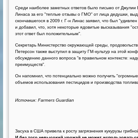
Среди наиболее заметных ответов было письмо от Джулии Б
Линаса за его "теплые отзывы о ГМО" от лица дедушки, вы
скончавшегося в 2009 г. Г-н Линас заявил, что был "удивлен
и добавил, что, хотя некоторые ядовитые высказывания "ост
этот ответ был положительным".
Секретарь Министерство окружающей среды, продовольстви
Петерсон также выступил в защиту ГМ-культур на этой конф
обсуждению данного вопроса "в правильном контексте: над
преимуществ".
Он напомнил, что потенциально можно получить "огромные
объемов использования пестицидов и производства топлива
Источник: Farmers Guardian
Засуха в США привела к росту загрязнения кукурузы грибн
И без того невысокий урожай не может использоваться