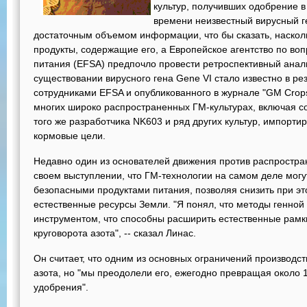
культур, получивших одобрение в
времени неизвестный вирусный г
достаточным объемом информации, что бы сказать, наскол
продукты, содержащие его, а Европейское агентство по во
питания (EFSA) предпочло провести ретроспективный анализ
существовании вирусного гена Gene VI стало известно в ре
сотрудниками EFSA и опубликованного в журнале "GM Crops 
многих широко распространенных ГМ-культурах, включая с
того же разработчика NK603 и ряд других культур, импорт
кормовые цели.
Недавно один из основателей движения против распростра
своем выступлении, что ГМ-технологии на самом деле могу
безопасными продуктами питания, позволяя снизить при эт
естественные ресурсы Земли. "Я понял, что методы генн
инструментом, что способны расширить естественные рамки
круговорота азота", -- сказал Линас.
Он считает, что одним из основных ограничений производст
азота, но "мы преодолели его, ежегодно превращая около 
удобрения".