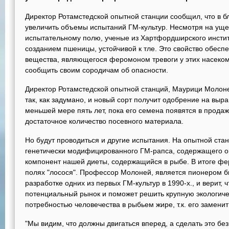
Директор Ротамстедской опытной станции сообщил, что в б
увеличить объемы испытаний ГМ-культур. Несмотря на уще
испытательному полю, ученые из Хартфордширского инсти
созданием пшеницы, устойчивой к тле. Это свойство обес
вещества, являющегося феромоном тревоги у этих насеком
сообщить своим сородичам об опасности.
Директор Ротамстедской опытной станций, Маурици Молоней
так, как задумано, и новый сорт получит одобрение на вы
меньшей мере пять лет, пока его семена появятся в продаж
достаточное количество посевного материала.
Но будут проводиться и другие испытания. На опытной ста
генетически модифицированного ГМ-рапса, содержащего о
компонент нашей диеты, содержащийся в рыбе. В итоге фе
полях "лосося". Профессор Молоней, является пионером би
разработке одних из первых ГМ-культур в 1990-х., и верит, 
потенциальный рынок и поможет решить крупную экологиче
потребностью человечества в рыбьем жире, т.к. его заменит
"Мы видим, что должны двигаться вперед, а сделать это бе