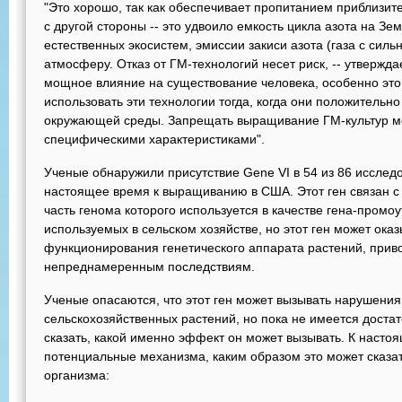
"Это хорошо, так как обеспечивает пропитанием приблизит
с другой стороны -- это удвоило емкость цикла азота на Зе
естественных экосистем, эмиссии закиси азота (газа с си
атмосферу. Отказ от ГМ-технологий несет риск, -- утвержда
мощное влияние на существование человека, особенно это
использовать эти технологии тогда, когда они положительн
окружающей среды. Запрещать выращивание ГМ-культур мо
специфическими характеристиками".
Ученые обнаружили присутствие Gene VI в 54 из 86 исслед
настоящее время к выращиванию в США. Этот ген связан с 
часть генома которого используется в качестве гена-промо
используемых в сельском хозяйстве, но этот ген может ока
функционирования генетического аппарата растений, приво
непреднамеренным последствиям.
Ученые опасаются, что этот ген может вызывать нарушени
сельскохозяйственных растений, но пока не имеется доста
сказать, какой именно эффект он может вызывать. К наст
потенциальные механизма, каким образом это может сказа
организма: