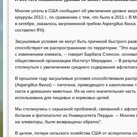
Многие штаты в США сообщают об увеличении уровня загр
кукурузы 2012 г., по сравнению с тем, что было в 2011 г. В
в октябре, оказалось загрязненной грибом Aspergillus flavus
составлял 8%).
Засушливые условия не могут быть причиной быстрого разв
способствуют ее распространению по территории. "Это ещ
с изменением климата, -- говорит Барбата Стинсон, основа
общественной организации Институт Меридиан. -- В резуль
столкнуться с увеличением среднего содержания афлатокси
В прошлом году засушливые условия способствовали расп
(Aspergillus flavus) -- патогена, приводящего к накоплению
скота и домашних животных. Из-за него значительная часть 
использована для пищевых и кормовых целей.
Мы столкнулись с серьезной проблемой, связанной с афлато
ботаник и фитопатолог из Университета Пердью. -- Многие 
на элеваторы, были возвращены обратно".
В целом, потери сельского хозяйства США от аспергилла со