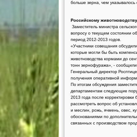
больше зерна, чем указывалось
Российскому животноводству
Заместитель министра сельског
вопросу о текущем состоянии о
период 2012-2013 годов.
«Участники совещания обсудили
которые могли бы быть компенс
животноводства кормами до сен
тонн зернофуража», - сообщили
Генеральный директор Росптиц
получения оперативной информа
По итогам обсуждения заместит
департаментам следующие поруч
2013 года после корректировки
рассмотреть вопрос об установ
и меслин, рожь, ячмень, овес, к
обоснованиями по дополнительн
связанных с производством про