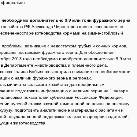
 официально.
 необходимо дополнительно 9,9 млн тонн фуражного зерна
о хозяйства РФ Александр Черногоров провел совещание по
беспеченности животноводства кормами на зимне-стойловый
 проблемы, возникшие с недостатком грубых и сочных кормов,
ированы поставками фуражного зерна. Для обеспечения
тября 2013 года необходимо приобрести дополнительно 9,9 млн
 в Департаменте животноводства и племенного дела.
есоюза Галина Бобылева заострила внимание на необходимости
ции о наличии фуражного зерна в регионах.
ель министра сельского хозяйства дал профильным
ения: подготовить информацию о наличии зерна на 1 января
 балансовых показателей субъектами Российской Федерации;
лении нулевой ставки ввозной таможенной пошлины на пшеницу
укурузу; подготовить аналитические материалы с расчетами и
ой государственной поддержке сельхозтоваропроизводителей,
дукции животноводства.