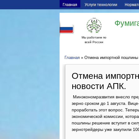
Главная
Услуги технологии
Нормат
Фумига
Мы работаем по
всей России
Главная
» Отмена импортной пошлины н
Отмена импортн
новости АПК.
Минэкономразвития внесло пре
зерно сроком до 1 августа. Виц
проработать этот вопрос. Тепер
экономической комиссии, котор
пошлины решение вступит в сил
зернотрейдеры уже закупили 100