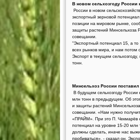
В новом сельхозгоду России н
России в новом сельскохозяйств
экспортный зерновой потенциал 
позиции на мировом рынке, соо
защиты растений Минсельхоза 
совещании.
"Экспортный потенциал 15, а то
всех рынков мира, и нам потом с
Экспорт в текущем сельхозгоду,
тонн.
Минсельхоз России поставил 
В будущем сельхозгоду России 
млн тонн в предыдущем. Об это
и защиты растений Минсельхоз
совещании. «Нам нужно получить
«ПРАЙМ». При это П. Чекмарёв 
потенциал на уровне 15-20 млн 
должны сделать, иначе нас выжи
пробиваться», - сказал он. Эксп