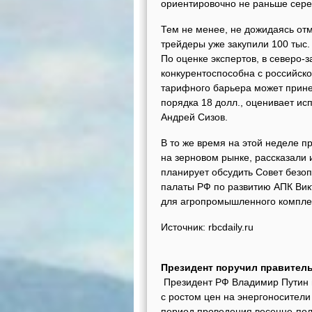
ориентировочно не раньше сере
Тем не менее, не дожидаясь от
трейдеры уже закупили 100 тыс.
По оценке экспертов, в северо
конкурентоспособна с российск
тарифного барьера может прине
порядка 18 долл., оценивает ис
Андрей Сизов.
В то же время на этой неделе 
на зерновом рынке, рассказали и
планирует обсудить Совет безо
палаты РФ по развитию АПК Ви
для агропромышленного компле
Источник: rbcdaily.ru
Президент поручил правитель
Президент РФ Владимир Путин п
с ростом цен на энергоносители
период проведения весенне-пол