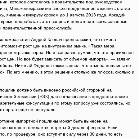
ии, которое состоялось в правительстве под руководством
ича, Минэкономразвития внесло предложение отменить ставки
, ячмень и кукурузу сроком до 1 августа 2013 года. Аркадий
время проработать этот вопрос и подготовить согласованные
и правительственной пресс-службы.
экономразвития Андрей Клепач предположил, что отмена
итормозит рост цен на внутреннем рынке. «Такая мера
треннем рынке зерна. Но я все равно думаю, что это правильное
ост цен. Но все будет зависеть от объемов импорта», — заявил
зяйства Николай Федоров также заявил, что отмена пошлины не
ок. По его мнению, в этом решении столько же плюсов, сколько и
пошлин должно быть внесено российской стороной на
ической комиссии (ЕЭК) для согласования с представителями
арительные консультации по этому вопросу уже состоялись, но
от орган еще не поступало.
 отмене импортной пошлины может быть вынесен на
ание которого ожидается в третьей декаде февраля. Если
, по процедуре, оно вступит в силу через 30 дней, то есть