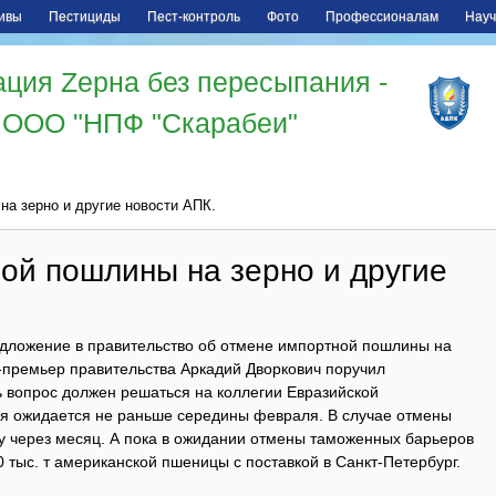
ивы
Пестициды
Пест-контроль
Фото
Профессионалам
Науч
ция Zерна без пересыпания -
ООО "НПФ "Скарабеи"
а зерно и другие новости АПК.
ой пошлины на зерно и другие
дложение в правительство об отмене импортной пошлины на
е-премьер правительства Аркадий Дворкович поручил
ь вопрос должен решаться на коллегии Евразийской
ая ожидается не раньше середины февраля. В случае отмены
у через месяц. А пока в ожидании отмены таможенных барьеров
 тыс. т американской пшеницы с поставкой в Санкт-Петербург.