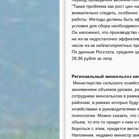
"Такая проблема как рост цен на
внимательно следить, особенн
работы. Методы должны быть эф
условия для сбора необходимого 
Он напомнил, что производство 
не из-за недостаточно эффекти
числе из-за неблагоприятных пр
По данным Росстата, средняя це
28,96 рубля за литр.
Региональный минсельхоз на
Министерство сельского хозяйс
занижением объемов урожая, рас
сотрудники минсельхоза в рамк
районам, в рамках которых буду
хозяйствами и руководителями 
психологии. Можно сказать, что 
объем, то кто-то придет к ним 
бороться с этим, придется вести
Напомним, недавно министр заяви