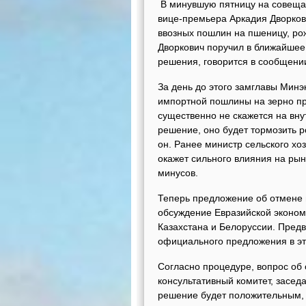
В минувшую пятницу на совещан
вице-премьера Аркадия Дворков
ввозных пошлин на пшеницу, рожь
Дворкович поручил в ближайшее 
решения, говорится в сообщени
За день до этого замглавы Мин
импортной пошлины на зерно пр
существенно не скажется на вну
решение, оно будет тормозить р
он. Ранее министр сельского хо
окажет сильного влияния на рын
минусов.
Теперь предложение об отмене 
обсуждение Евразийской эконом
Казахстана и Белоруссии. Предв
официального предложения в эт
Согласно процедуре, вопрос об
консультативный комитет, засед
решение будет положительным, то