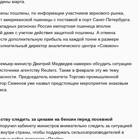
дины марта.
мены пошлины, по информации участников зернового рынка,
 т американской пшеницы с поставкой в порт Санкт-Петербурга.
-западных регионах России импортная пшеница вполне
ой даже с учетом действия защитной пошлины. А отмена
сти дополнительную прибыль на каждой тонне в размере
полнительный директор аналитического центра «Совэкон»
премьер-министр Дмитрий Медведев намерен обсудить ситуацию
сточники агентству Reuters. Также в феврале эту же тему
пасности. Председатель комитета Торгово-промышленной
ктор Семенов уже назвал предстоящее мероприятие знаковым
кса.
ству следить за ценами на бензин перед посевной
оручил кабинету министров внимательно следить за ситуацией
 внутри страны, чтобы поддержать сельхозпроизводителей в
евых работ, передает «Прайм».