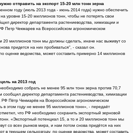
ужно отправить на экспорт 15-20 млн тонн зерна
енном году (июль 2013 года - июнь 2014 года) нужно обеспечить
на уровне 15-20 миллионов тонн, чтобы не потерять свои
бщил директор департамента растениеводства, химизации и
РФ Петр Чекмарев на Всероссийском агрономическом
 и 20 миллионов тонн мы должны сделать, иначе нас выживут со
нова придется на них пробиваться", - сказал он.
 по оценке ведомства, может составить примерно 14 миллионов
цель на 2013 год
необходимо собрать не менее 95 млн тонн зерна против 70,7
м сообщил директор департамента растениеводства, химизации
а РФ Пётр Чекмарёв на Всероссийском агрономическом
 в этом году не менее 95 миллионов тонн», - передаёт
отметил, что РФ необходимо сохранить экспортный зерновой
тонн. «Экспортный потенциал 15, а то и 20 миллионов тонн мы
вут со всех рынков мира, и нам потом снова придётся на них
орт в текущем сельхозгоду, по оценке ведомства, может составить