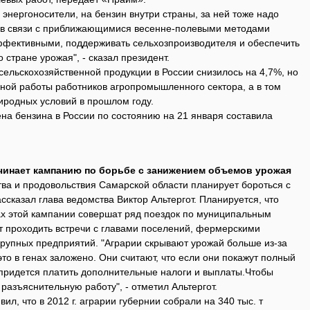
 энергоносители, на бензин внутри страны, за ней тоже надо
о в связи с приближающимися весенне-полевыми методами
фективными, поддерживать сельхозпроизводителя и обеспечить
стране урожая", - сказал президент.
сельскохозяйственной продукции в России снизилось на 4,7%, но
вной работы работников агропромышленного сектора, а в том
иродных условий в прошлом году.
на бензина в России по состоянию на 21 января составила
чинает кампанию по борьбе с занижением объемов урожая
тва и продовольствия Самарской области планирует бороться с
сказал глава ведомства Виктор Альтергот. Планируется, что
ах этой кампании совершат ряд поездок по муниципальным
т проходить встречи с главами поселений, фермерскими
крупных предприятий. "Аграрии скрывают урожай больше из-за
это в генах заложено. Они считают, что если они покажут полный
и придется платить дополнительные налоги и выплаты.Чтобы
 разъяснительную работу", - отметил Альтергот.
л, что в 2012 г. аграрии губернии собрали на 340 тыс. т