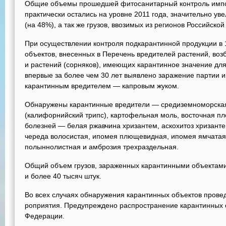
Общие объемы прошедшей фитосанитарный контроль импо
практически остались на уровне 2011 года, значительно ув
(на 48%), а так же грузов, ввозимых из регионов Российско
При осуществлении контроля подкарантинной продукции в 
объектов, внесенных в Перечень вредителей растений, воз
и растений (сорняков), имеющих карантинное значение для
впервые за более чем 30 лет выявлено заражение партии 
карантинным вредителем — капровым жуком.
Обнаружены карантинные вредители — средиземноморская
(калифорнийский трипс), картофельная моль, восточная п
болезней — белая ржавчина хризантем, аскохитоз хризанте
череда волосистая, ипомея плющевидная, ипомея ямчатая
полыннолистная и амброзия трехраздельная.
Общий объем грузов, зараженных карантинными объектами,
и более 40 тысяч штук.
Во всех слу­чаях обнаружения карантинных объектов пров
роприятия. Предупреждено распространение карантинных 
Федерации.