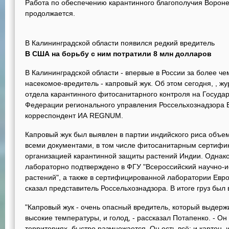
Работа по обеспечению карантинного благополучия Ворон
продолжается.
В Калининградской области появился редкий вредитель
В США на борьбу с ним потратили 8 млн долларов
В Калининградской области - впервые в России за более че
насекомое-вредитель - капровый жук. Об этом сегодня, , 
отдела карантинного фитосанитарного контроля на Госуда
Федерации регионального управления Россельхознадзора 
корреспондент ИА REGNUM.
Капровый жук был выявлен в партии индийского риса объем
всеми документами, в том числе фитосанитарным сертиф
организацией карантинной защиты растений Индии. Однако
лабораторно подтверждено в ФГУ "Всероссийский научно-и
растений", а также в сертифицированной лаборатории Евро
сказал представитель Россельхознадзора. В итоге груз был
"Капровый жук - очень опасный вредитель, который выдержи
высокие температуры, и голод, - рассказал Потапенко. - О
территориях, быстро размножается. Он есть всё: и картон, и