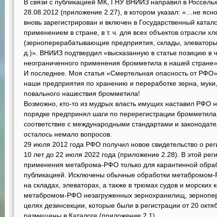
В связи с публикацией МК, ГНУ ВНИИЗ направил в Россель
28.08.2012 (приложение 2.27), в котором указал: «…не ясн
вновь зарегистрирован и включен в Государственный катал
применением в стране, в т. ч. для всех объектов отрасли х
(зерноперерабатывающие предприятия, склады, элеваторы, 
д.)». ВНИИЗ подтвердил «высказанную в статье позицию в 
неограниченного применения бромметила в нашей стране»
И последнее. Моя статья «Смертельная опасность от РФО
наши предприятия по хранению и переработке зерна, муки,
повального нашествия бромметила!
Возможно, кто-то из мудрых власть имущих наставил РФО н
порядке предпринял шаги по перерегистрации бромметила, 
соответствие с международными стандартами и законодате
осталось немало вопросов.
29 июля 2012 года РФО получил новое свидетельство о ре
10 лет до 22 июля 2022 года (приложение 2.28). В этой ре
применения метаброма-РФО только для карантинной обрабо
публикацией. Исключены обычные обработки метабромом-Р
на складах, элеваторах, а также в трюмах судов и морских
метабромом-РФО незагруженных зернохранилищ, зернопе
целях дезинсекции, которые были в регистрации от 20 октя
размещены в Каталоге (приложение 2.1).