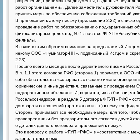
разрешений, принимаются документы, выданные неуполно
работ организациями». Далее заместитель руководителя Р
принять меры по обеспечению соблюдения требований ука
В приложении к этому письму (приложение 2.22) в списке 
проведение работ по обеззараживанию подкарантинных об
фитосанитарных целях под № 1 значатся ФГУП «Республик
филиалы.
В связи с этим обратим внимание на предлагаемый Истцом 
некому ООО «Фумигатор-НН», подписанный Истцом и скре
2.23).
Прошло всего 5 месяцев после директивного письма Россе
В п. 1.1 этого договора РФО (сторона 1) поручает, а ООО «
себя обязательства «совершать от своего имени оговорен
юридические и иные действия, связанные с проведением С
подкарантинных объектов». И, вероятно, из-за боязни, чт
Россельхознадзора, в разделе 5 договора ФГУП «РФО» ост
договора и соглашений (протоколов и т.п.) к нему конфид
Стороны принимают все необходимые меры для того, чтобы 
правопреемники без предварительного согласия другой ст
о деталях данного договора и приложений к нему».
Это к вопросу о работе ФГУП «РФО» в «соответствии с ме
законодательством».