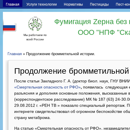
Главная
Услуги технологии
Нормативы
Пестициды
Пест-ко
Фумигация Zерна без 
ООО "НПФ "Ск
Мы работаем по
всей России
Главная
» Продолжение бромметильной истории.
Продолжение бромметильной 
После статьи Закладного Г. А. (доктор биол. наук, ГНУ ВН
«Смертельная опасность от РФО»
,
появилась следующая ег
разъясняя и дополняя основные положения, высказанные в
(корреспондентское расследование) МК № 187 (63) 24-30.0
29.08.2012 г. «РЕН ТВ » показало специальный репортаж. П
интернете свидетельствовал об огромном беспокойстве общ
страну метаброма.
На статью «Смертельная опасность от РФО», незамедлите