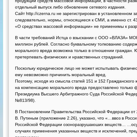
продукции средств массовой информации, в частности раз
отдельный выпуск либо обновление сетевого издания.
Сайт http://czerna.ru не зарегистрирован в установленном 
следовательно, нормы, относящиеся к СМИ, а именно ст. 43
«О средствах массовой информации» не применимы к раз
В части требований Истца о взыскании с ООО «ВЛАЗА» М
миллион рублей. Согласно буквальному толкованию содерж
морального вреда возможна только в отношении граждан. 
претерпевать физических и нравственных страданий.
Поскольку юридическое лицо не может испытывать физичес
ему невозможно причинить моральный вред.
Поэтому, исходя из смысла статей 151 и 152 Гражданского
на компенсацию морального вреда предоставлено только 
Президиума Высшего Арбитражного Суда Российской Федер
№813/98).
В Постановлении Правительства Российской Федерации от 2
В. Путиным (приложение 2.26), указано, что «…ввоз в Росс
Российской Федерации озоноразрушаюших веществ… …осу
случаях применения указанных веществ и исключений, пр