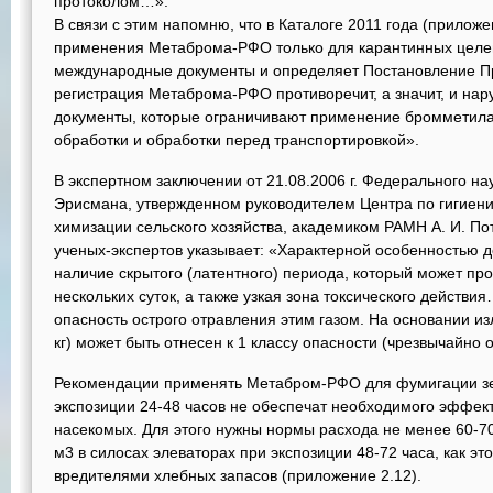
протоколом…».
В связи с этим напомню, что в Каталоге 2011 года (приложе
применения Метаброма-РФО только для карантинных целей
международные документы и определяет Постановление П
регистрация Метаброма-РФО противоречит, а значит, и на
документы, которые ограничивают применение бромметила
обработки и обработки перед транспортировкой».
В экспертном заключении от 21.08.2006 г. Федерального нау
Эрисмана, утвержденном руководителем Центра по гигиени
химизации сельского хозяйства, академиком РАМН А. И. По
ученых-экспертов указывает: «Характерной особенностью 
наличие скрытого (латентного) периода, который может про
нескольких суток, а также узкая зона токсического действи
опасность острого отравления этим газом. На основании из
кг) может быть отнесен к 1 классу опасности (чрезвычайно
Рекомендации применять Метабром-РФО для фумигации зер
экспозиции 24-48 часов не обеспечат необходимого эффек
насекомых. Для этого нужны нормы расхода не менее 60-70 
м3 в силосах элеваторах при экспозиции 48-72 часа, как эт
вредителями хлебных запасов (приложение 2.12).