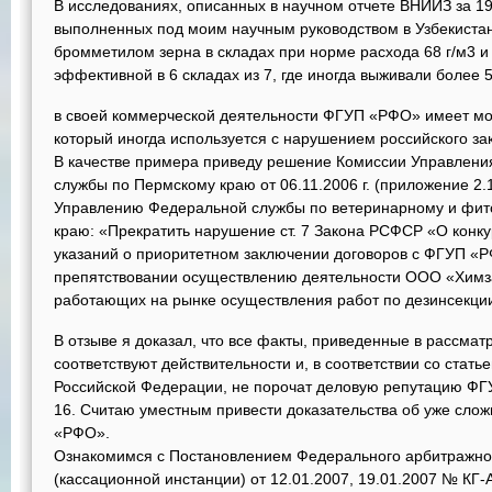
В исследованиях, описанных в научном отчете ВНИИЗ за 197
выполненных под моим научным руководством в Узбекистан
бромметилом зерна в складах при норме расхода 68 г/м3 и 
эффективной в 6 складах из 7, где иногда выживали более 
в своей коммерческой деятельности ФГУП «РФО» имеет м
который иногда используется с нарушением российского за
В качестве примера приведу решение Комиссии Управлен
службы по Пермскому краю от 06.11.2006 г. (приложение 2.
Управлению Федеральной службы по ветеринарному и фит
краю: «Прекратить нарушение ст. 7 Закона РСФСР «О конку
указаний о приоритетном заключении договоров с ФГУП «
препятствовании осуществлению деятельности ООО «Химза
работающих на рынке осуществления работ по дезинсекци
В отзыве я доказал, что все факты, приведенные в рассматр
соответствуют действительности и, в соответствии со стать
Российской Федерации, не порочат деловую репутацию Ф
16. Считаю уместным привести доказательства об уже сло
«РФО».
Ознакомимся с Постановлением Федерального арбитражног
(кассационной инстанции) от 12.01.2007, 19.01.2007 № КГ