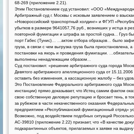
68-269 (приложение 2.21).
Этим Постановлением суд установил: «ООО «Международн
Арбитражный суд г. Москвы с исковым заявлением о взыск
«Новороссийский транспортный холдинг» и ФГУП «Республ
убытков в размере 9641057,76 руб., возникших у истца в р
повторной фумигации и штрафа за простой судна... Груз б
порт Габес (Тунис)… …актом отбора образцов… было зафи
груза, в связи с чем выгрузка груза была приостановлена, а
постановки на якорь и проведения фумигации. …обязатель
выполнены ненадлежащим образом…
Суд постановил: «решение арбитражного суда города Москв
Девятого арбитражного апелляционного суда от 15.11.2006
оставить без изменения, а кассационную жалобу – без удо
Это Постановление Федерального арбитражного суда Моско
инстанции) прямо доказывает, что Истец самим фактом ока
свою собственную деловую репутацию и бросает тень, в то
за рубежом в части некачественного оказания Федеральн
предприятием «Республиканский фумигационный отряд» ус
Возможно, под воздействием подобных ситуаций Россельхо
АС-39810 (приложение 2.22) признает, что «В качестве док
подкарантинных объектов, прилагаемых к заявке на выдач