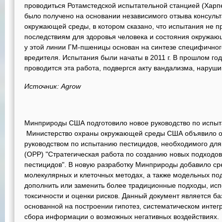
проводиться Ротамстедской испытательной станцией (Хар
было получено на основании независимого отзыва консульт
окружающей среды, в котором сказано, что испытания не п
последствиям для здоровья человека и состояния окружаю
у этой линии ГМ-пшеницы основан на синтезе специфично
вредителя. Испытания были начаты в 2011 г. В прошлом год
проводится эта работа, подвергся акту вандализма, наруш
Источник: Agrow
Минприроды США подготовило новое руководство по испы
Министерство охраны окружающей среды США объявило о
руководством по испытанию пестицидов, необходимого дл
(OPP) "Стратегическая работа по созданию новых подходов
пестицидов". В новую разработку Минприроды добавило ср
молекулярных и клеточных методах, а также модельных п
дополнить или заменить более традиционные подходы, ис
токсичности и оценки рисков. Данный документ является ба
основанной на построении гипотез, систематическом интег
сбора информации о возможных негативных воздействиях.