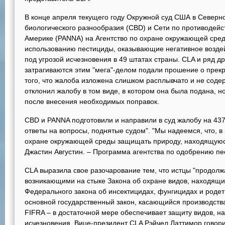
В конце апреля текущего году Окружной суд США в Северн
биологического разнообразия (CBD) и Сети по противодей
Америке (PANNA) на Агентство по охране окружающей среды
использованию пестициды, оказывающие негативное воздей
под угрозой исчезновения в 49 штатах страны. CLA и ряд др
затрагиваются этим "мега"-делом подали прошение о прек
того, что жалоба изложена слишком расплывчато и не содер
отклонил жалобу в том виде, в котором она была подана, н
после внесения необходимых поправок.
CBD и PANNA подготовили и направили в суд жалобу на 437
ответы на вопросы, поднятые судом". "Мы надеемся, что, в 
охране окружающей среды защищать природу, находящуюся
Джастин Августин. – Программа агентства по одобрению пе
CLA выразила свое разочарование тем, что истцы "продол
возникающими на стыке Закона об охране видов, находящих
Федерального закона об инсектицидах, фунгицидах и родетн
основной государственный закон, касающийся производства
FIFRA – в достаточной мере обеспечивает защиту видов, н
исчезновения. Вице-президент CLA Рэйчел Латтимор говори