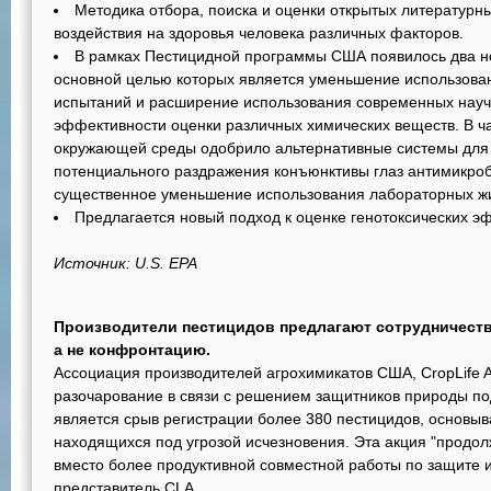
Методика отбора, поиска и оценки открытых литературны
воздействия на здоровья человека различных факторов.
В рамках Пестицидной программы США появилось два н
основной целью которых является уменьшение использова
испытаний и расширение использования современных нау
эффективности оценки различных химических веществ. В ча
окружающей среды одобрило альтернативные системы для
потенциального раздражения конъюнктивы глаз антимикр
существенное уменьшение использования лабораторных ж
Предлагается новый подход к оценке генотоксических э
Источник: U.S. EPA
Производители пестицидов предлагают сотрудничест
а не конфронтацию.
Ассоциация производителей агрохимикатов США, CropLife A
разочарование в связи с решением защитников природы по
является срыв регистрации более 380 пестицидов, основыв
находящихся под угрозой исчезновения. Эта акция "продол
вместо более продуктивной совместной работы по защите и
представитель CLA.