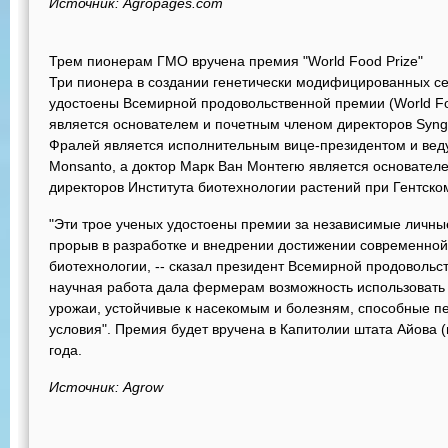
Источник: Agropages.com
Трем пионерам ГМО вручена премия "World Food Prize"
Три пионера в создании генетически модифицированных се
удостоены Всемирной продовольственной премии (World Fo
является основателем и почетным членом директоров Synge
Фралей является исполнительным вице-президентом и вед
Monsanto, а доктор Марк Ван Монтегю является основател
директоров Института биотехнологии растений при Гентском
"Эти трое ученых удостоены премии за независимые личные
прорыв в разработке и внедрении достижении современной
биотехнологии, -- сказал президент Всемирной продовольст
научная работа дала фермерам возможность использовать
урожаи, устойчивые к насекомым и болезням, способные п
условия". Премия будет вручена в Капитолии штата Айова (
года.
Источник: Agrow