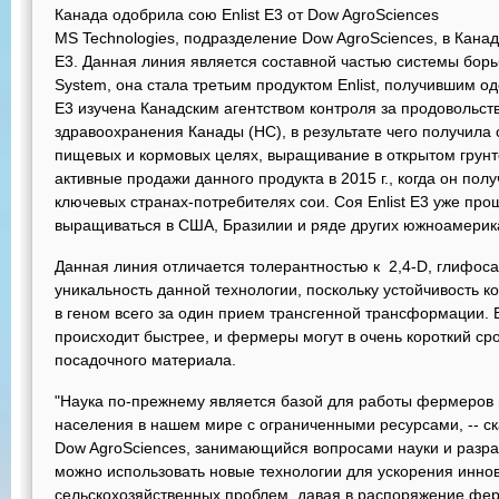
Канада одобрила сою Enlist E3 от Dow AgroSciences
MS Technologies, подразделение Dow AgroSciences, в Канад
E3. Данная линия является составной частью системы борьб
System, она стала третьим продуктом Enlist, получившим од
E3 изучена Канадским агентством контроля за продовольст
здравоохранения Канады (HC), в результате чего получила
пищевых и кормовых целях, выращивание в открытом грунт
активные продажи данного продукта в 2015 г., когда он пол
ключевых странах-потребителях сои. Соя Enlist E3 уже пр
выращиваться в США, Бразилии и ряде других южноамерика
Данная линия отличается толерантностью к 2,4-D, глифоса
уникальность данной технологии, поскольку устойчивость к
в геном всего за один прием трансгенной трансформации. 
происходит быстрее, и фермеры могут в очень короткий сро
посадочного материала.
"Наука по-прежнему является базой для работы фермеров
населения в нашем мире с ограниченными ресурсами, -- ска
Dow AgroSciences, занимающийся вопросами науки и разрабо
можно использовать новые технологии для ускорения инно
сельскохозяйственных проблем, давая в распоряжение фе