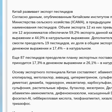
Китай развивает экспорт пестицидов
Согласно данным, опубликованным Китайским институтом п
Министерства сельского хозяйства (ICAMA), в предыдущем 
наименования пестицидов. Объем экспорта 12 из них прев
эти 12 агрохимикатов обеспечили 59,2% экспорта данной к
выражении и 44,0% в натуральном выражении. Дополнител
смогли преодолеть 19 пестицидов, их доля в общем экспор
денежном выражении и 17,4% – в натуральном.
Еще 87 пестицидов преодолели планку экспортных поставок
приходится 17,3% в денежном выражении и 26,1% – в нату
Основу экспортного потенциала Китая составляют: абамек
клопиралид, метолахлор, аквацид, циперметрином, сульфе
диметоат, дикамба, тидиазурон, имазетапир, карбосульфан
сульфония, растительные эфиры, бутахлор, мезотрион, Де
абамектин-аминометила, дифеноконазолом, насыщенный D-
фосетил-Al, гибберелловая кислота, тиофанатметил, хизал
триазофос.