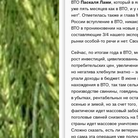
ВТО
Паскаля Лами
, который в 
уже пять месяцев как в ВТО, и у
нет". Отметилась также и глав
России вступление в ВТО, никак
ВТО в проникновении на новые 
составляющие 3/4 нашего экспор
рынки особой-то речи и нет. Св
Сейчас, по итогам года в ВТО,
рост инвестиций, цивилизованн
потребительских цен, увеличени
но негатива хлебнули знатно – з
упали доходы в бюджет. В июне
нахождения в ВТО, так там сель
производстве свинины, говядины
в убытках, рентабельных не ост
осенью и зимой, но за счет того
фактически идет массовый забой
поголовье свиней снизилось на 
страны идет массовое уничтоже
Сложно сказать, есть ли ветер
но сама эта операция уже получ