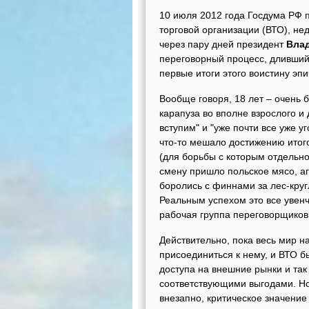
10 июля 2012 года Госдума РФ 
торговой организации (ВТО), не
через пару дней президент
Вла
переговорный процесс, длившийс
первые итоги этого воистину эп
Вообще говоря, 18 лет – очень б
карапуза во вполне взрослого и 
вступим" и "уже почти все уже у
что-то мешало достижению итого
(для борьбы с которым отдельно
смену пришло польское мясо, аг
боролись с финнами за лес-круг
Реальным успехом это все увенч
рабочая группа переговорщиков
Действительно, пока весь мир н
присоединиться к нему, и ВТО 
доступа на внешние рынки и так
соответствующими выгодами. Но 
внезапно, критическое значение