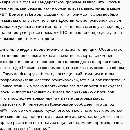
январе 2013 года на Гайдаровском форуме заявил, что "Россия
 нее нет права решать, какие обязательства выполнять, а какие
а МВФ
Кристин Лагард
, сказав что не понимает, зачем вообще
ой выгоды она в этом не видит. Действительно, основной смысл
рынки и в удешевлении импорта. Но продаваемые углеводороды,
та, не регулируются нормами ВТО, иначе говоря, о доступе на
ои рынки при этом мы отдали.
 можно явно видеть продолжение этих же тенденций. Обещанные
ые отношения со всем миром, развитие экспорта, снижение
е эффективности отечественного производства не проявились,
а этот год в России возрос импорт, снизились таможенные сборы,
 в Госдуме был круглый стол, посвященный текущим итогам
хозпроизводители массово отчитывались, что в животноводстве, в
, мяса птицы и молока практически все предприятия находятся
алось. Импорт несколько снизился по сравнению с прошлой
, что в последнее время идут активные заготовки мяса,
 животных. К примеру, из Краснодара сообщают, что за год
58% – более чем вдвое, хуже того, сейчас в некоторых регионах
ние свиней под предлогом эпизоотии африканской чумы свиней.
инарные риски или нет, поступающая информация противоречива,
ила прозвание "свиноцид".