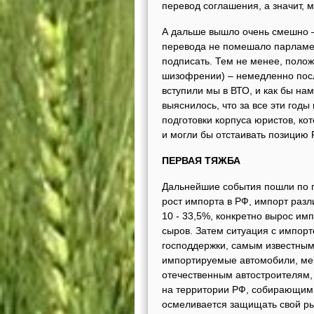
перевод соглашения, а значит,
А дальше вышло очень смешно –
перевода не помешало парламен
подписать. Тем не менее, полож
шизофрении) – немедленно после
вступили мы в ВТО, и как бы нам
выяснилось, что за все эти годы
подготовки корпуса юристов, к
и могли бы отстаивать позицию 
ПЕРВАЯ ТЯЖБА
Дальнейшие события пошли по п
рост импорта в РФ, импорт разл
10 - 33,5%, конкретно вырос имп
сыров. Затем ситуация с импор
господдержки, самым известным
импортируемые автомобили, мер
отечественным автостроителям, 
на территории РФ, собирающим 
осмеливается защищать свой рын