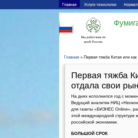
Главная
Услуги технологии
Нормат
Фумига
Мы работаем по
всей России
Главная
» Первая тяжба Китая или как 
Первая тяжба Ки
отдала свои рын
На днях исполнился год с моме
Ведущий аналитик НИЦ «Неоконо
для газеты «БИЗНЕС Online», ра
этой международной структуре и
российской экономики.
БОЛЬШОЙ СРОК