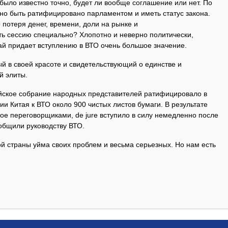
 было известно точно, будет ли вообще соглашение или нет. По
о быть ратифицировано парламентом и иметь статус закона.
 потеря денег, времени, доли на рынке и
ть сессию специально? Хлопотно и неверно политически,
тай придает вступлению в ВТО очень большое значение.
й в своей красоте и свидетельствующий о единстве и
й элиты.
йское собрание народных представителей ратифицировало в
и Китая к ВТО около 900 чистых листов бумаги. В результате
ое переговорщиками, de jure вступило в силу немедленно после
ообщили руководству ВТО.
той страны уйма своих проблем и весьма серьезных. Но нам есть