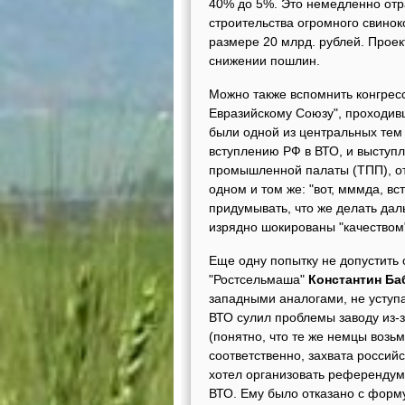
40% до 5%. Это немедленно отра
строительства огромного свинок
размере 20 млрд. рублей. Проек
снижении пошлин.
Можно также вспомнить конгресс
Евразийскому Союзу", проходив
были одной из центральных тем 
вступлению РФ в ВТО, и выступл
промышленной палаты (ТПП), отк
одном и том же: "вот, мммда, вс
придумывать, что же делать дал
изрядно шокированы "качеством
Еще одну попытку не допустить
"Ростсельмаша"
Константин Ба
западными аналогами, не уступа
ВТО сулил проблемы заводу из-
(понятно, что те же немцы возь
соответственно, захвата россий
хотел организовать референдум,
ВТО. Ему было отказано с форм