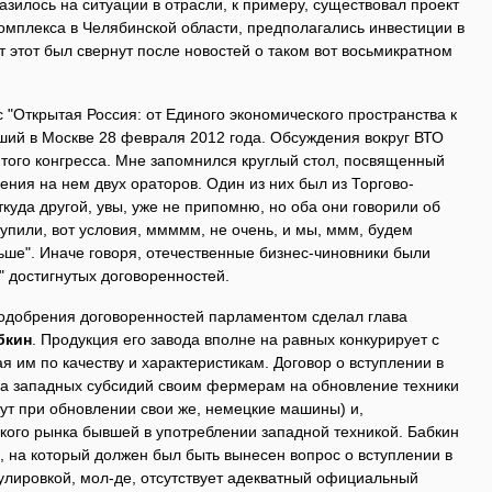
зилось на ситуации в отрасли, к примеру, существовал проект
омплекса в Челябинской области, предполагались инвестиции в
т этот был свернут после новостей о таком вот восьмикратном
 "Открытая Россия: от Единого экономического пространства к
ший в Москве 28 февраля 2012 года. Обсуждения вокруг ВТО
того конгресса. Мне запомнился круглый стол, посвященный
ения на нем двух ораторов. Один из них был из Торгово-
уда другой, увы, уже не припомню, но оба они говорили об
тупили, вот условия, ммммм, не очень, и мы, ммм, будем
ьше". Иначе говоря, отечественные бизнес-чиновники были
" достигнутых договоренностей.
 одобрения договоренностей парламентом сделал глава
бкин
. Продукция его завода вполне на равных конкурирует с
я им по качеству и характеристикам. Договор о вступлении в
за западных субсидий своим фермерам на обновление техники
мут при обновлении свои же, немецкие машины) и,
ского рынка бывшей в употреблении западной техникой. Бабкин
 на который должен был быть вынесен вопрос о вступлении в
улировкой, мол-де, отсутствует адекватный официальный