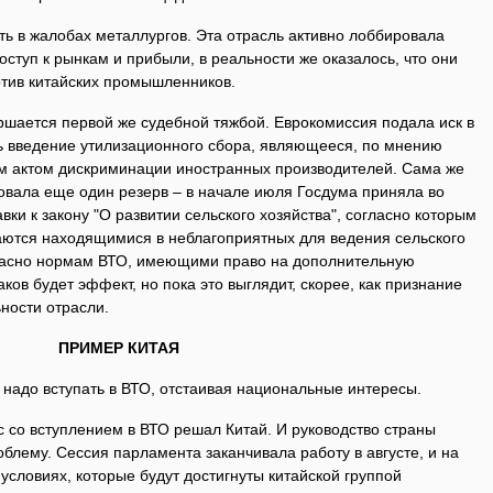
ь в жалобах металлургов. Эта отрасль активно лоббировала
оступ к рынкам и прибыли, в реальности же оказалось, что они
отив китайских промышленников.
ршается первой же судебной тяжбой. Еврокомиссия подала иск в
ь введение утилизационного сбора, являющееся, по мнению
м актом дискриминации иностранных производителей. Сама же
овала еще один резерв – в начале июля Госдума приняла во
вки к закону "О развитии сельского хозяйства", согласно которым
наются находящимися в неблагоприятных для ведения сельского
огласно нормам ВТО, имеющими право на дополнительную
аков будет эффект, но пока это выглядит, скорее, как признание
ности отрасли.
ПРИМЕР КИТАЯ
к надо вступать в ВТО, отстаивая национальные интересы.
ос со вступлением в ВТО решал Китай. И руководство страны
блему. Сессия парламента заканчивала работу в августе, и на
 условиях, которые будут достигнуты китайской группой