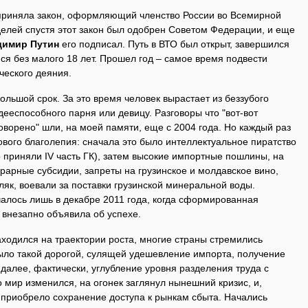
приняла закон, оформляющий членство России во Всемирной
делей спустя этот закон был одобрен Советом Федерации, и еще
димир Путин
его подписал. Путь в ВТО был открыт, завершился
я без малого 18 лет. Прошел год – самое время подвести
ического деяния.
ольшой срок. За это время человек вырастает из беззубого
дееспособного парня или девицу. Разговоры что "вот-вот
говорено" шли, на моей памяти, еще с 2004 года. Но каждый раз
вого благолепия: сначала это было интеллектуальное пиратство
 приняли IV часть ГК), затем высокие импортные пошлины, на
рарные субсидии, запреты на грузинское и молдавское вино,
ляк, воевали за поставки грузинской минеральной воды.
алось лишь в декабре 2011 года, когда сформированная
 внезапно объявила об успехе.
аходился на траектории роста, многие страны стремились
было такой дорогой, сулящей удешевление импорта, получение
 далее, фактически, углубление уровня разделения труда с
мир изменился, на огонек заглянул нынешний кризис, и,
 приобрело сохранение доступа к рынкам сбыта. Начались