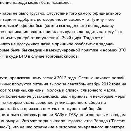
 мнение народа может быть искажено.
 кабы не было грустно. Отсутствие того самого официального
тариям одобрить договоренности законом, а Путину – его
ительный эффект был (хотя и выглядело это по ведомству
 подписания власть принялась судить да рядить на тему "вот
 снизить ущерб от вступления". Экий цирк. Тогда же и
 никто не удосужился даже в принципе озаботиться задачей
оторые были бы сведущи в международной практике и нормах ВТО
РФ в суде ВТО в случае торговых споров.
ути, предсказанному весной 2012 года. Осенью начался резкий
ичных продуктов питания вырос за сентябрь-ноябрь 2012 года на
орт говядины, свинины, молока и сливок, сливочного масла,
том более-менее устаканилась. Были приняты и некоторые меры
 из которых стало введение утилизационного сбора на
а эта была призвана помочь в конкурентной борьбе
не только насквозь родным ВАЗу и ГАЗу, но и западным заводам
иномарки. Это уже тогда вызвало недовольство Запада ("Россия
ок"), что нашло отражение в риторике генерального директора