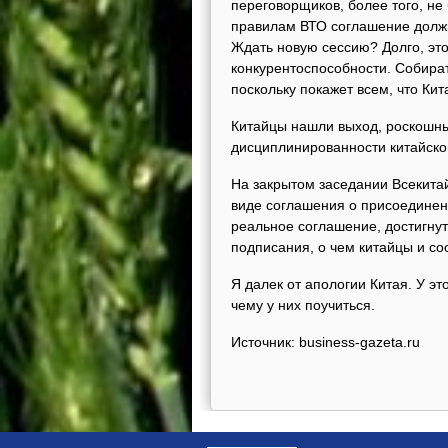
переговорщиков, более того, не
правилам ВТО соглашение должн
Ждать новую сессию? Долго, это
конкурентоспособности. Собира
поскольку покажет всем, что Ки
Китайцы нашли выход, роскошны
дисциплинированности китайско
На закрытом заседании Всекита
виде соглашения о присоединени
реальное соглашение, достигнут
подписания, о чем китайцы и с
Я далек от апологии Китая. У э
чему у них поучиться.
Источник: business-gazeta.ru