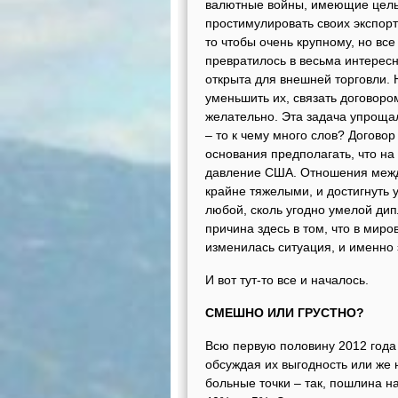
валютные войны, имеющие цель
простимулировать своих экспорт
то чтобы очень крупному, но вс
превратилось в весьма интересн
открыта для внешней торговли. 
уменьшить их, связать договоро
желательно. Эта задача упрощал
– то к чему много слов? Догово
основания предполагать, что на
давление США. Отношения межд
крайне тяжелыми, и достигнуть 
любой, сколь угодно умелой ди
причина здесь в том, что в мир
изменилась ситуация, и именно 
И вот тут-то все и началось.
СМЕШНО ИЛИ ГРУСТНО?
Всю первую половину 2012 года 
обсуждая их выгодность или же 
больные точки – так, пошлина н