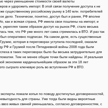
ю через уменьшение стоимости своей валюты
еров и удорожить импорт. В этой связи получение доступа к не
е же существенному российскому рынку в 140 млн. потребителей
ое дело. Технически, понятно, доступ был и ранее, РФ вполне
Но, как и всякая страна, РФ имела свои пошлины на импорт, и
м, укрепляя таким образом доступ на рынок РФ, стало весьма
ась тем, что РФ уже много лет сама стремилась в ВТО. И раз так
р был оперативно подписан. На самом деле, есть существенные
 Грузию, которая в переговорах уступила последней, оказали
у РФ и Грузией после Пятидневной войны 2008 года были
успеха в таких переговорах было бы весьма затруднительно для
пломатии. Тем не менее общие точки были найдены. И реальная
овой экономике кардинальнейшим образом за эти 18 лет
это сыграло ключевую роль во вступлении РФ в ВТО.
эксперты ломали копья по поводу достигнутых договоренностей,
невыгодность для страны. Уже тогда были видны вероятные
а ввоз живых свиней уменьшалась, согласно договоренностям, с