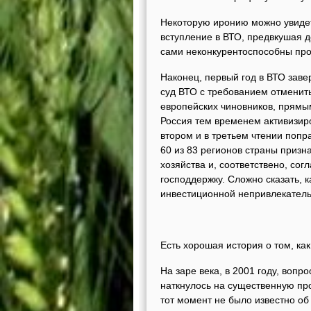
Некоторую иронию можно увидет
вступление в ВТО, предвкушая д
сами неконкурентоспособны пр
Наконец, первый год в ВТО заве
суд ВТО с требованием отменит
европейских чиновников, прямы
Россия тем временем активизир
втором и в третьем чтении попра
60 из 83 регионов страны приз
хозяйства и, соответствено, с
господдержку. Сложно сказать, к
инвестиционной непривлекатель
Есть хорошая история о том, ка
На заре века, в 2001 году, вопр
наткнулось на существенную про
тот момент не было известно об