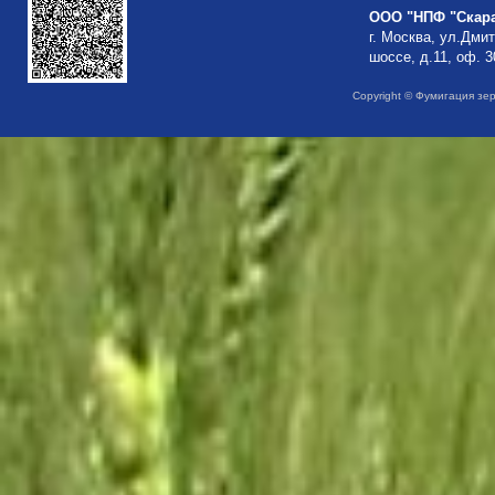
ООО "НПФ "Скар
г. Москва, ул.Дми
шоссе, д.11, оф. 3
Copyright © Фумигация зе