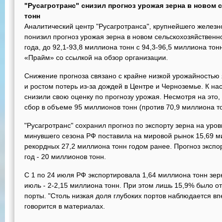
"Русагротранс" снизил прогноз урожая зерна в новом с
тонн
Аналитический центр "Русагротранса", крупнейшего железн
понизил прогноз урожая зерна в новом сельскохозяйствен
года, до 92,1-93,8 миллиона тонн с 94,3-96,5 миллиона то
«Прайм» со ссылкой на обзор организации.
Снижение прогноза связано с крайне низкой урожайностью
и ростом потерь из-за дождей в Центре и Черноземье. К н
снизили свою оценку по прогнозу урожая. Несмотря на это
сбор в объеме 95 миллионов тонн (против 70,9 миллиона т
"Русагротранс" сохранил прогноз по экспорту зерна на уро
минувшего сезона РФ поставила на мировой рынок 15,69 м
рекордных 27,2 миллиона тонн годом ранее. Прогноз экспор
год - 20 миллионов тонн.
С 1 по 24 июля РФ экспортировала 1,64 миллиона тонн зерн
июль - 2-2,15 миллиона тонн. При этом лишь 15,9% было о
порты. "Столь низкая доля глубоких портов наблюдается впер
говорится в материалах.