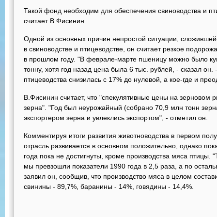
Такой фонд необходим для обеспечения свиноводства и п
считает В.Фисинин.
Одной из основных причин непростой ситуации, сложившейс
в свиноводстве и птицеводстве, он считает резкое подорожа
в прошлом году. "В феврале-марте пшеницу можно было купи
тонну, хотя год назад цена была 6 тыс. рублей, - сказал он.
птицеводства снизилась с 17% до нулевой, а кое-где и пре
В.Фисинин считает, что "спекулятивные цены на зерновом 
зерна". "Год был неурожайный (собрано 70,9 млн тонн зерн
экспортером зерна и увлеклись экспортом", - отметил он.
Комментируя итоги развития животноводства в первом полуго
отрасль развивается в основном положительно, однако пок
года пока не достигнуты, кроме производства мяса птицы. 
мы превзошли показатели 1990 года в 2,5 раза, а по осталь
заявил он, сообщив, что производство мяса в целом состав
свинины - 89,7%, баранины - 14%, говядины - 14,4%.