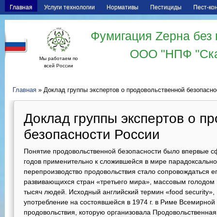
Главная
Услуги технологии
Нормативы
Пестициды
Пест-ко
Фумигация Zерна без 
ООО "НПФ "Ск
Мы работаем по
всей России
Главная
» Доклад группы экспертов о продовольственной безопасно
Доклад группы экспертов о п
безопасности России
Понятие продовольственной безопасности было впервые с
годов применительно к сложившейся в мире парадоксально
перепроизводство продовольствия стало сопровождаться ег
развивающихся стран «третьего мира», массовым голодом
тысяч людей. Исходный английский термин «food security»
употребление на состоявшейся в 1974 г. в Риме Всемирно
продовольствия, которую организовала Продовольственная