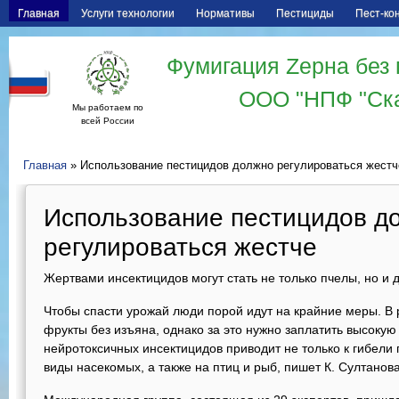
Главная
Услуги технологии
Нормативы
Пестициды
Пест-ко
Фумигация Zерна без 
ООО "НПФ "Ск
Мы работаем по
всей России
Главная
» Использование пестицидов должно регулироваться жестч
Использование пестицидов д
регулироваться жестче
Жертвами инсектицидов могут стать не только пчелы, но и
Чтобы спасти урожай люди порой идут на крайние меры. В 
фрукты без изъяна, однако за это нужно заплатить высокую
нейротоксичных инсектицидов приводит не только к гибели п
виды насекомых, а также на птиц и рыб, пишет К. Султанов