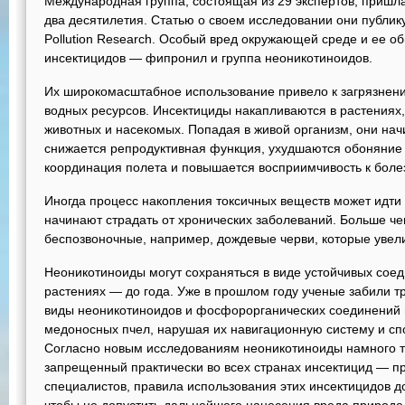
Международная группа, состоящая из 29 экспертов, пришла 
два десятилетия. Статью о своем исследовании они публику
Pollution Research. Особый вред окружающей среде и ее о
инсектицидов — фипронил и группа неоникотиноидов.
Их широкомасштабное использование привело к загрязнени
водных ресурсов. Инсектициды накапливаются в растениях
животных и насекомых. Попадая в живой организм, они нач
снижается репродуктивная функция, ухудшаются обоняние 
координация полета и повышается восприимчивость к боле
Иногда процесс накопления токсичных веществ может идти 
начинают страдать от хронических заболеваний. Больше че
беспозвоночные, например, дождевые черви, которые увел
Неоникотиноиды могут сохраняться в виде устойчивых соеди
растениях — до года. Уже в прошлом году ученые забили тре
виды неоникотиноидов и фосфорорганических соединений 
медоносных пчел, нарушая их навигационную систему и сп
Согласно новым исследованиям неоникотиноиды намного т
запрещенный практически во всех странах инсектицид — п
специалистов, правила использования этих инсектицидов д