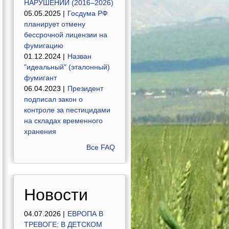
НАРУШЕНИЙ (2016–2026)
05.05.2025 |
Госдума РФ
планирует отмену
бессрочной лицензии на
фумигацию
01.12.2024 |
Назван
"идеальный" (эталонный)
фумигант
06.04.2023 |
Президент
подписал закон о
контроле за пестицидами
на складах временного
хранения
Все FAQ
Новости
04.07.2026 |
ЕВРОПА В
ТРЕВОГЕ: В ДЕТСКОМ