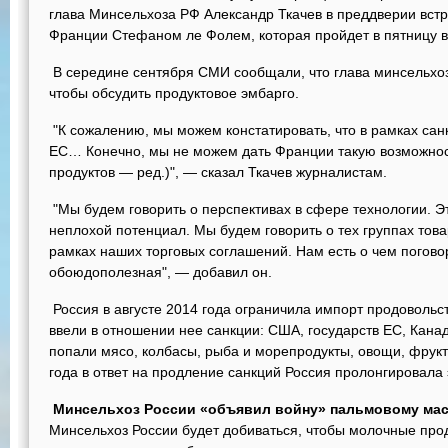
глава Минсельхоза РФ Александр Ткачев в преддверии встр
Франции Стефаном ле Фолем, которая пройдет в пятницу в
В середине сентября СМИ сообщали, что глава минсельхоз
чтобы обсудить продуктовое эмбарго.
"К сожалению, мы можем констатировать, что в рамках са
ЕС… Конечно, мы не можем дать Франции такую возможнос
продуктов — ред.)", — сказал Ткачев журналистам.
"Мы будем говорить о перспективах в сфере технологии. Э
неплохой потенциал. Мы будем говорить о тех группах тов
рамках наших торговых соглашений. Нам есть о чем поговор
обоюдополезная", — добавил он.
Россия в августе 2014 года ограничила импорт продовольст
ввели в отношении нее санкции: США, государств ЕС, Канад
попали мясо, колбасы, рыба и морепродукты, овощи, фрук
года в ответ на продление санкций Россия пролонгировала 
Минсельхоз России «объявил войну» пальмовому ма
Минсельхоз России будет добиваться, чтобы молочные про