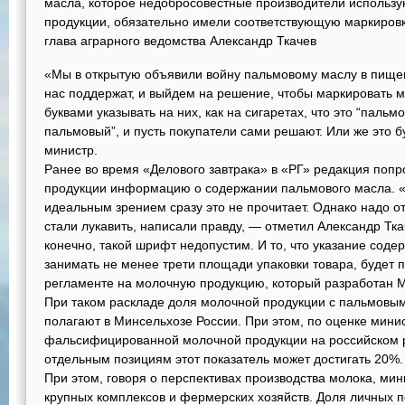
масла, которое недобросовестные производители использу
продукции, обязательно имели соответствующую маркировк
глава аграрного ведомства Александр Ткачев
«Мы в открытую объявили войну пальмовому маслу в пищев
нас поддержат, и выйдем на решение, чтобы маркировать 
буквами указывать на них, как на сигаретах, что это “пальм
пальмовый”, и пусть покупатели сами решают. Или же это 
министр.
Ранее во время «Делового завтрака» в «РГ» редакция попр
продукции информацию о содержании пальмового масла. «
идеальным зрением сразу это не прочитает. Однако надо о
стали лукавить, написали правду, — отметил Александр Ткач
конечно, такой шрифт недопустим. И то, что указание сод
занимать не менее трети площади упаковки товара, будет 
регламенте на молочную продукцию, который разработан 
При таком раскладе доля молочной продукции с пальмовы
полагают в Минсельхозе России. При этом, по оценке минис
фальсифицированной молочной продукции на российском 
отдельным позициям этот показатель может достигать 20%.
При этом, говоря о перспективах производства молока, мини
крупных комплексов и фермерских хозяйств. Доля личных п