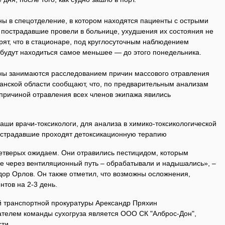
ны в спецотделение, в котором находятся пациенты с острыми
 пострадавшие провели в больнице, ухудшения их состояния не
ят, что в стационаре, под круглосуточным наблюдением
будут находиться самое меньшее — до этого понедельника.
ны занимаются расследованием причин массового отравления
ханской области сообщают, что, по предварительным анализам
 причиной отравления всех членов экипажа явились
аши врачи-токсикологи, для анализа в химико-токсикологической
пострадавшие проходят детоксикационную терапию
четверых ожидаем. Они отравились пестицидом, которым
е через вентиляционный путь – обрабатывали и надышались», –
ор Орлов. Он также отметил, что возможны осложнения,
нтов на 2-3 день.
й транспортной прокуратуры Арександр Пряхин
телем команды сухогруза является ООО СК "Алброс-Дон",
ти.