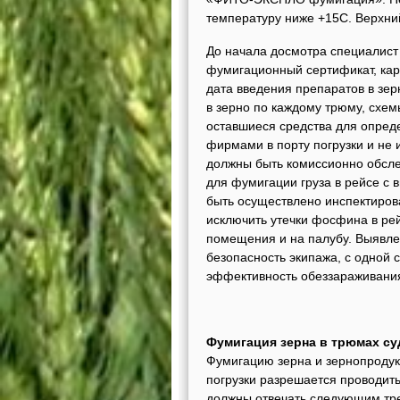
температуру ниже +15С. Верхни
До начала досмотра специалист
фумигационный сертификат, карт
дата введения препаратов в зер
в зерно по каждому трюму, схем
оставшиеся средства для опре
фирмами в порту погрузки и не и
должны быть комиссионно обсле
для фумигации груза в рейсе с в
быть осуществлено инспектиров
исключить утечки фосфина в ре
помещения и на палубу. Выявле
безопасность экипажа, с одной с
эффективность обеззараживани
Фумигация зерна в трюмах су
Фумигацию зерна и зернопродук
погрузки разрешается проводить
должны отвечать следующим тр