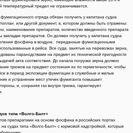
й температурный предел не ограничивается.
 фумигационного отряда обязан получить у капитана судна
оплан. или другой документ, в, котором должны быть отражены:
но, наименование препаратов, количество введенного препарата
ы закладки препаратов. Он должен получить у капитана судна
деления фосфина в воздухе, переданные фумигацюнными
споль­зованные в рейсе. Все суда, занятые на перевозках зерна,
дованы параходствами на предмет их технической пригодности
ыдачей акта соответст­вия. До начала погрузки зерна должно
ание трюмов на предмет состояния их по герметичности, чтобы
йсе в период экспозиции фуми­гации в служебные и жилые
ние и устранение мест утечек фумиганта повышает
тороны, и, сохраняя газ внутри трюма, гарантирует
я.
дов типа «Волго-Балт»
тов препаратами на основе фосфина в российских портах
 на судах типа «Волго-Балт» с кормовой надстройкой, которые
ебованиям: