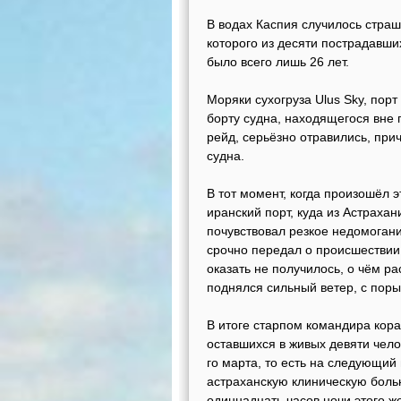
В водах Каспия случилось страш
которого из десяти пострадавш
было всего лишь 26 лет.
Моряки сухогруза Ulus Sky, порт
борту судна, находящегося вне 
рейд, серьёзно отравились, при
судна.
В тот момент, когда произошёл э
иранский порт, куда из Астрахан
почувствовал резкое недомогани
срочно передал о происшествии 
оказать не получилось, о чём р
поднялся сильный ветер, с поры
В итоге старпом командира кор
оставшихся в живых девяти чел
го марта, то есть на следующий
астраханскую клиническую боль
одиннадцать часов ночи этого же 