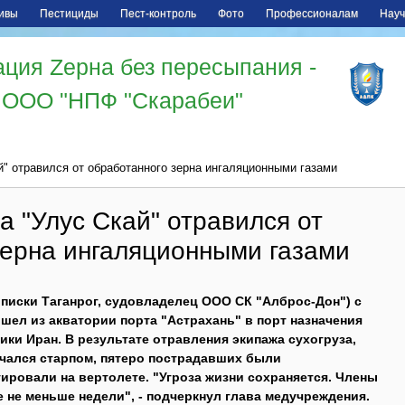
ивы
Пестициды
Пест-контроль
Фото
Профессионалам
Науч
ция Zерна без пересыпания -
ООО "НПФ "Скарабеи"
й" отравился от обработанного зерна ингаляционными газами
а "Улус Скай" отравился от
зерна ингаляционными газами
иписки Таганрог, судовладелец ООО СК "Алброс-Дон") с
н шел из акватории порта "Астрахань" в порт назначения
ки Иран. В результате отравления экипажа сухогруза,
нчался старпом, пятеро пострадавших были
уировали на вертолете.
"Угроза жизни сохраняется. Члены
 не меньше недели", - подчеркнул глава медучреждения.