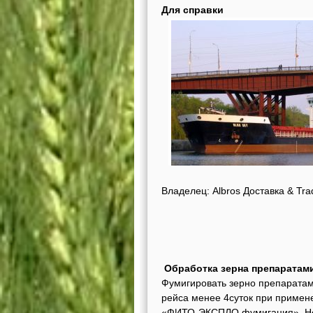
Для справки
Владелец: Albros Доставка & Tra
Обработка зерна препаратами
Фумигировать зерно препарата
рейса менее 4суток при примене
«ФИТО-ЭКСПЛО фумигация». Не