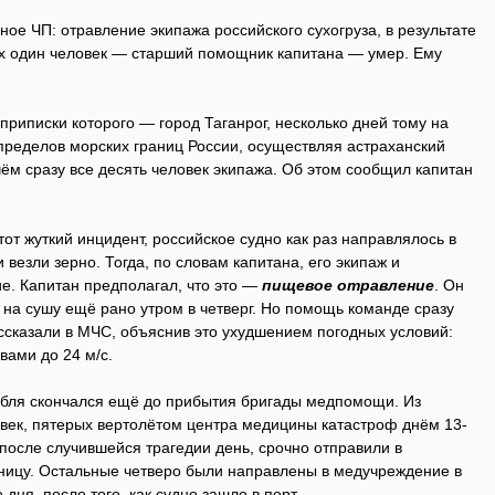
ное ЧП: отравление экипажа российского сухогруза, в результате
их один человек — старший помощник капитана — умер. Ему
 приписки которого — город Таганрог, несколько дней тому на
пределов морских границ России, осуществляя астраханский
чём сразу все десять человек экипажа. Об этом сообщил капитан
тот жуткий инцидент, российское судно как раз направлялось в
и везли зерно. Тогда, по словам капитана, его экипаж и
е. Капитан предполагал, что это —
пищевое отравление
. Он
на сушу ещё рано утром в четверг. Но помощь команде сразу
ассказали в МЧС, объяснив это ухудшением погодных условий:
вами до 24 м/с.
абля скончался ещё до прибытия бригады медпомощи. Из
овек, пятерых вертолётом центра медицины катастроф днём 13-
 после случившейся трагедии день, срочно отправили в
ницу. Остальные четверо были направлены в медучреждение в
дня, после того, как судно зашло в порт.