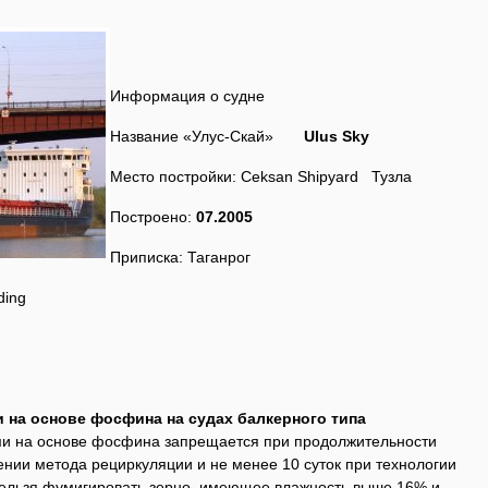
Информация о судне
Название «Улус-Скай»
Ulus Sky
Место постройки: Ceksan Shipyard Тузла
Построено:
07.2005
Приписка: Таганрог
ding
 на основе фосфина на судах балкерного типа
ми на основе фосфина запрещается при продолжительности
нии метода рециркуляции и не менее 10 суток при технологии
льзя фумигировать зерно, имеющее влажность выше 16% и