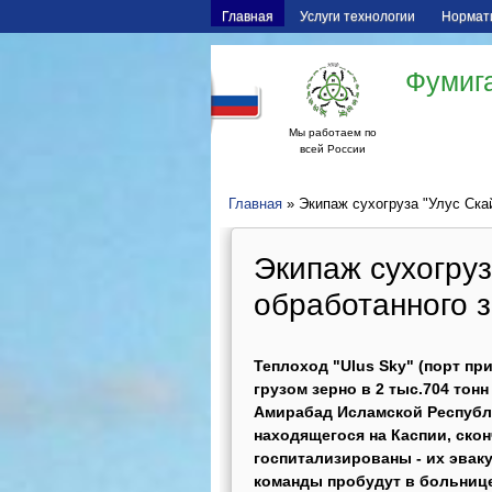
Главная
Услуги технологии
Нормат
Фумига
Мы работаем по
всей России
Главная
» Экипаж сухогруза "Улус Ска
Экипаж сухогруз
обработанного 
Теплоход "Ulus Sky" (порт пр
грузом зерно в 2 тыс.704 тон
Амирабад Исламской Республи
находящегося на Каспии, ско
госпитализированы - их эвак
команды пробудут в больнице