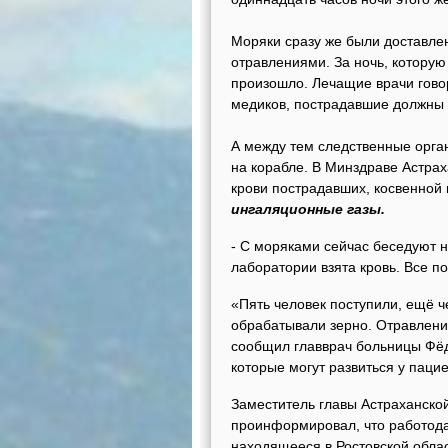
Моряки сразу же были доставле
отравлениями. За ночь, которую
произошло. Лечащие врачи говор
медиков, пострадавшие должны 
А между тем следственные орга
на корабле. В Минздраве Астра
крови пострадавших, косвенной
ингаляционные газы.
- С моряками сейчас беседуют н
лаборатории взята кровь. Все 
«Пять человек поступили, ещё 
обрабатывали зерно. Отравлени
сообщил главврач больницы Фёд
которые могут развиться у пацие
Заместитель главы Астраханско
проинформировал, что работода
находящееся в Ростовской облас