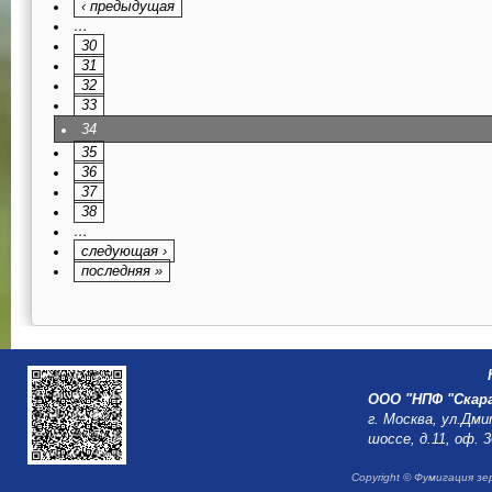
‹ предыдущая
…
30
31
32
33
34
35
36
37
38
…
следующая ›
последняя »
ООО "НПФ "Скар
г. Москва, ул.Дм
шоссе, д.11, оф. 
Copyright © Фумигация з