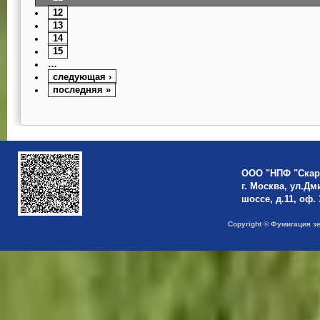
12
13
14
15
…
следующая ›
последняя »
ООО "НПФ "Скар
г. Москва, ул.Д
шоссе, д.11, оф. 
Copyright © Фумигация з