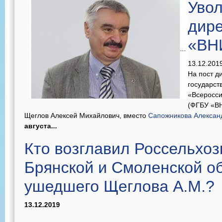
Уво
дир
«ВН
...
13.12.201
На пост д
государст
«Всеросси
(ФГБУ «В
Щеглов Алексей Михайлович, вместо
Сапожникова Алексан
августа...
Кто возглавил Россельхоз
Брянской и Смоленской о
ушедшего Щеглова А.М.?
13.12.2019