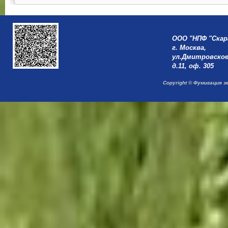
ООО "НПФ "Скар
г. Москва,
ул.Дмитровское
д.11, оф. 305
Copyright © Фумигация з