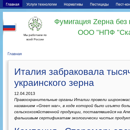
Главная
Услуги технологии
Нормативы
Пестициды
Пест-ко
Фумигация Zерна без 
ООО "НПФ "Ск
Мы работаем по
всей России
Главная
Италия забраковала тыся
украинского зерна
12.04.2013
Правоохранительные органы Италии провели широкома
названием «Green war», в ходе которой было изъято бо
сельскохозяйственной продукции, поставлявшейся на Ап
фальшивым сертификатам экологически чистых продук