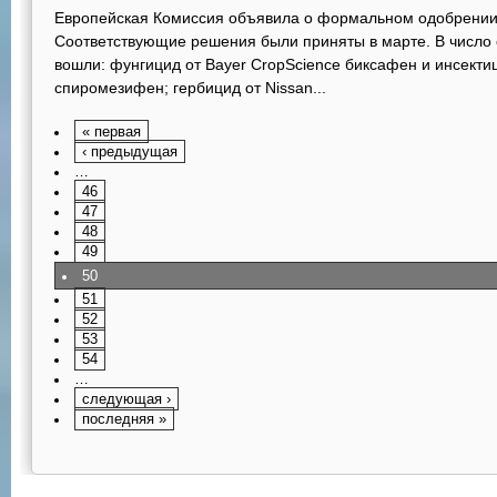
Европейская Комиссия объявила о формальном одобрении
Соответствующие решения были приняты в марте. В число
вошли: фунгицид от Bayer CropScience биксафен и инсекти
спиромезифен; гербицид от Nissan...
« первая
‹ предыдущая
…
46
47
48
49
50
51
52
53
54
…
следующая ›
последняя »