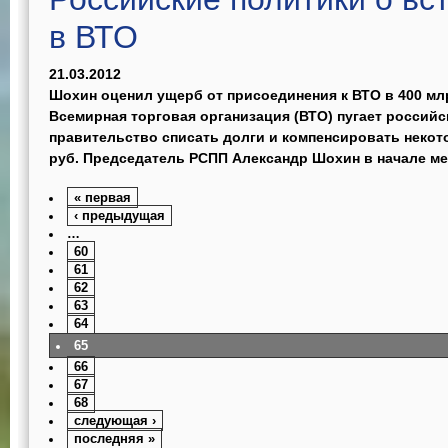
в ВТО
21.03.2012
Шохин оценил ущерб от присоединения к ВТО в 400 мл
Всемирная торговая организация (ВТО) пугает российс
правительство списать долги и компенсировать некото
руб. Председатель РСПП Александр Шохин в начале мес
« первая
‹ предыдущая
…
60
61
62
63
64
65
66
67
68
следующая ›
последняя »