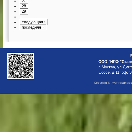
27
28
29
…
следующая ›
последняя »
ООО "НПФ "Скар
г. Москва, ул.Дми
шоссе, д.11, оф. 3
Copyright © Фумигация зе