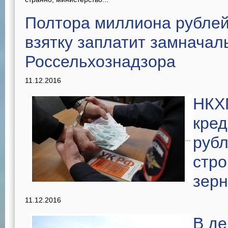
Полтора миллиона рубле
взятку заплатит замначал
Россельхознадзора
11.12.2016
НКХ
кред
рубл
...
стро
зер
11.12.2016
В де