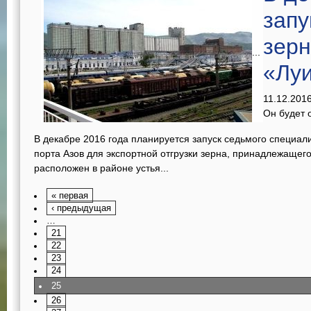
зап
зер
...
«Лу
11.12.201
Он будет 
В декабре 2016 года планируется запуск седьмого специа
порта Азов для экспортной отгрузки зерна, принадлежащег
расположен в районе устья...
« первая
‹ предыдущая
…
21
22
23
24
25
26