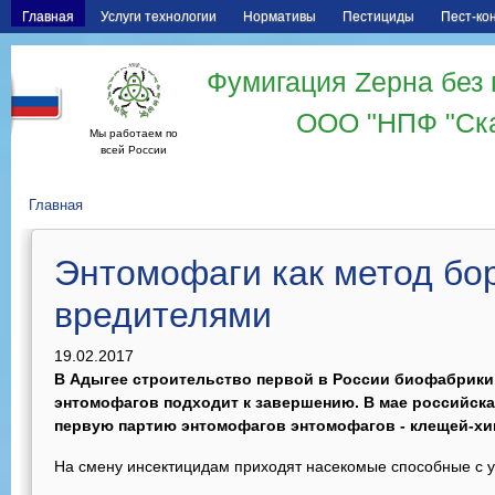
Главная
Услуги технологии
Нормативы
Пестициды
Пест-ко
Фумигация Zерна без 
ООО "НПФ "Ск
Мы работаем по
всей России
Главная
Энтомофаги как метод бо
вредителями
19.02.2017
В Адыгее строительство первой в России биофабрики
энтомофагов подходит к завершению. В мае российска
первую партию энтомофагов энтомофагов - клещей-х
На смену инсектицидам приходят насекомые способные с у